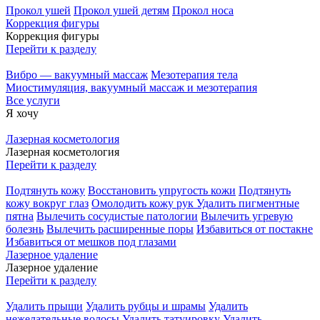
Прокол ушей
Прокол ушей детям
Прокол носа
Коррекция фигуры
Коррекция фигуры
Перейти к разделу
Вибро — вакуумный массаж
Мезотерапия тела
Миостимуляция, вакуумный массаж и мезотерапия
Все услуги
Я хочу
Лазерная косметология
Лазерная косметология
Перейти к разделу
Подтянуть кожу
Восстановить упругость кожи
Подтянуть
кожу вокруг глаз
Омолодить кожу рук
Удалить пигментные
пятна
Вылечить сосудистые патологии
Вылечить угревую
болезнь
Вылечить расширенные поры
Избавиться от постакне
Избавиться от мешков под глазами
Лазерное удаление
Лазерное удаление
Перейти к разделу
Удалить прыщи
Удалить рубцы и шрамы
Удалить
нежелательные волосы
Удалить татуировку
Удалить