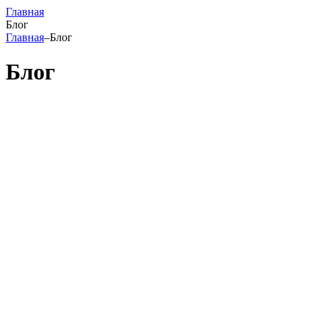
Главная
Блог
Главная
–
Блог
Блог
14.07.2026
Как убрать брыли на лице?
14.07.2026
Через сколько начинает действовать ботокс после процедуры
14.07.2026
Можно ли делать пилинг после чистки?
29.04.2026
Чистка лица от комедонов и прыщей
29.04.2026
Кольца Венеры на шее
29.04.2026
Как убрать морщины на лбу?
28.04.2026
На сколько хватает депиляции
28.04.2026