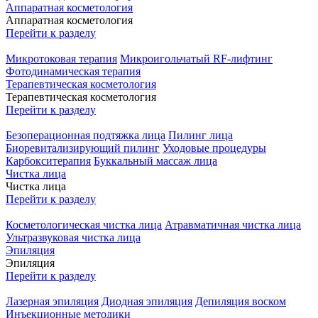
Аппаратная косметология
Аппаратная косметология
Перейти к разделу
Микротоковая терапия
Микроигольчатый RF-лифтинг
Фотодинамическая терапия
Терапевтическая косметология
Терапевтическая косметология
Перейти к разделу
Безоперационная подтяжка лица
Пилинг лица
Биоревитализирующий пилинг
Уходовые процедуры
Карбокситерапия
Буккальный массаж лица
Чистка лица
Чистка лица
Перейти к разделу
Косметологическая чистка лица
Атравматичная чистка лица
Ультразвуковая чистка лица
Эпиляция
Эпиляция
Перейти к разделу
Лазерная эпиляция
Диодная эпиляция
Депиляция воском
Инъекционные методики