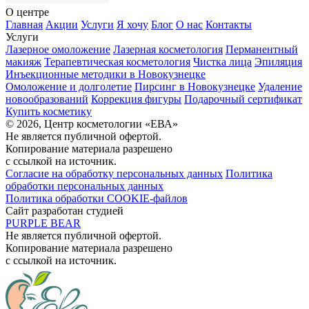
О центре
Главная
Акции
Услуги
Я хочу
Блог
О нас
Контакты
Услуги
Лазерное омоложение
Лазерная косметология
Перманентный
макияж
Терапевтическая косметология
Чистка лица
Эпиляция
Инъекционные методики в Новокузнецке
Омоложение и долголетие
Пирсинг в Новокузнецке
Удаление
новообразований
Коррекция фигуры
Подарочный сертификат
Купить косметику
© 2026, Центр косметологии «ЕВА»
Не является публичной офертой.
Копирование материала разрешено
с ссылкой на источник.
Согласие на обработку персональных данных
Политика
обработки персональных данных
Политика обработки COOKIE-файлов
Сайт разработан студией
PURPLE BEAR
Не является публичной офертой.
Копирование материала разрешено
с ссылкой на источник.