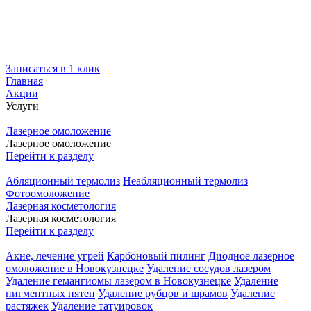
Записаться в 1 клик
Главная
Акции
Услуги
Лазерное омоложение
Лазерное омоложение
Перейти к разделу
Абляционный термолиз
Неабляционный термолиз
Фотоомоложение
Лазерная косметология
Лазерная косметология
Перейти к разделу
Акне, лечение угрей
Карбоновый пилинг
Диодное лазерное
омоложение в Новокузнецке
Удаление сосудов лазером
Удаление гемангиомы лазером в Новокузнецке
Удаление
пигментных пятен
Удаление рубцов и шрамов
Удаление
растяжек
Удаление татуировок