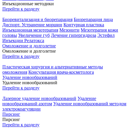
Инъекционные методики
Перейти к разделу
Биоревитализация и биорепарация
Биорепарация лица
Диспорт. Устранение морщин
Контурная пластика
Инъекционная мезотерапия
Мезонити
Мезотерапия кожи
головы
Увеличение губ
Лечение гипергидроза
Эстефил
Инъекции Релатокса
Омоложение и долголетие
Омоложение и долголетие
Перейти к разделу
Пластическая хирургия и альтернативные методы
омоложения
Консультация врача-косметолога
Удаление новообразований
Удаление новообразований
Перейти к разделу
Лазерное удаление новообразований
Удаление
новообразований азотом
Удаление новообразований методом
электрокоагуляции
Пирсинг
Пирсинг
Перейти к разделу