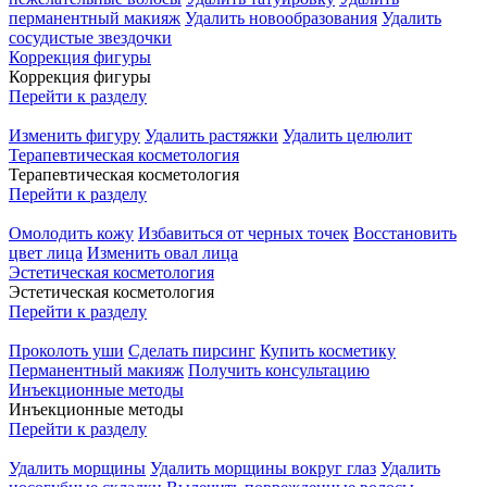
перманентный макияж
Удалить новообразования
Удалить
сосудистые звездочки
Коррекция фигуры
Коррекция фигуры
Перейти к разделу
Изменить фигуру
Удалить растяжки
Удалить целюлит
Терапевтическая косметология
Терапевтическая косметология
Перейти к разделу
Омолодить кожу
Избавиться от черных точек
Восстановить
цвет лица
Изменить овал лица
Эстетическая косметология
Эстетическая косметология
Перейти к разделу
Проколоть уши
Сделать пирсинг
Купить косметику
Перманентный макияж
Получить консультацию
Инъекционные методы
Инъекционные методы
Перейти к разделу
Удалить морщины
Удалить морщины вокруг глаз
Удалить