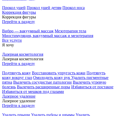
Прокол ушей
Прокол ушей детям
Прокол носа
Коррекция фигуры
Коррекция фигуры
Перейти к разделу
Вибро — вакуумный массаж
Мезотерапия тела
Миостимуляция, вакуумный массаж и мезотерапия
Все услуги
Я хочу
Лазерная косметология
Лазерная косметология
Перейти к разделу
Подтянуть кожу
Восстановить упругость кожи
Подтянуть
кожу вокруг глаз
Омолодить кожу рук
Удалить пигментные
пятна
Вылечить сосудистые патологии
Вылечить угревую
болезнь
Вылечить расширенные поры
Избавиться от постакне
Избавиться от мешков под глазами
Лазерное удаление
Лазерное удаление
Перейти к разделу
Удалить прыщи
Удалить рубцы и шрамы
Удалить