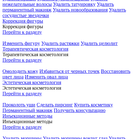
нежелательные волосы
Удалить татуировку
Удалить
перманентный макияж
Удалить новообразования
Удалить
сосудистые звездочки
Коррекция фигуры
Коррекция фигуры
Перейти к разделу
Изменить фигуру
Удалить растяжки
Удалить целюлит
Терапевтическая косметология
Терапевтическая косметология
Перейти к разделу
Омолодить кожу
Избавиться от черных точек
Восстановить
цвет лица
Изменить овал лица
Эстетическая косметология
Эстетическая косметология
Перейти к разделу
Проколоть уши
Сделать пирсинг
Купить косметику
Перманентный макияж
Получить консультацию
Инъекционные методы
Инъекционные методы
Перейти к разделу
Удалить морщины
Удалить морщины вокруг глаз
Удалить