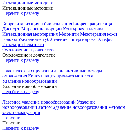
Инъекционные методики
Инъекционные методики
Перейти к разделу
Биоревитализация и биорепарация
Биорепарация лица
Диспорт. Устранение морщин
Контурная пластика
Инъекционная мезотерапия
Мезонити
Мезотерапия кожи
головы
Увеличение губ
Лечение гипергидроза
Эстефил
Инъекции Релатокса
Омоложение и долголетие
Омоложение и долголетие
Перейти к разделу
Пластическая хирургия и альтернативные методы
омоложения
Консультация врача-косметолога
Удаление новообразований
Удаление новообразований
Перейти к разделу
Лазерное удаление новообразований
Удаление
новообразований азотом
Удаление новообразований методом
электрокоагуляции
Пирсинг
Пирсинг
Перейти к разделу