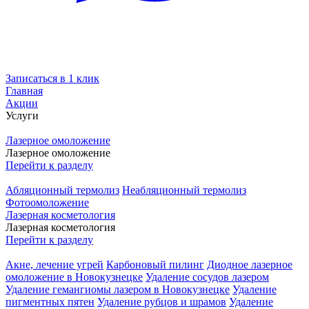
Записаться в 1 клик
Главная
Акции
Услуги
Лазерное омоложение
Лазерное омоложение
Перейти к разделу
Абляционный термолиз
Неабляционный термолиз
Фотоомоложение
Лазерная косметология
Лазерная косметология
Перейти к разделу
Акне, лечение угрей
Карбоновый пилинг
Диодное лазерное
омоложение в Новокузнецке
Удаление сосудов лазером
Удаление гемангиомы лазером в Новокузнецке
Удаление
пигментных пятен
Удаление рубцов и шрамов
Удаление