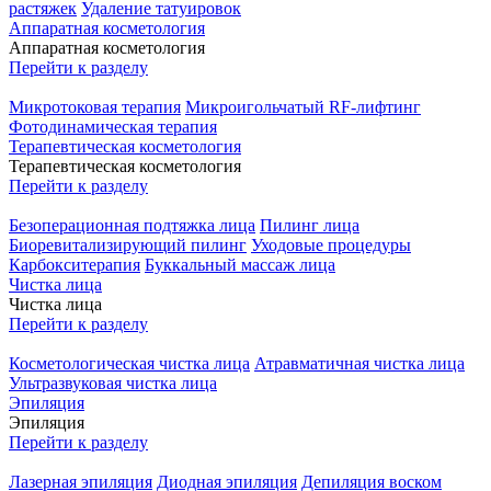
растяжек
Удаление татуировок
Аппаратная косметология
Аппаратная косметология
Перейти к разделу
Микротоковая терапия
Микроигольчатый RF-лифтинг
Фотодинамическая терапия
Терапевтическая косметология
Терапевтическая косметология
Перейти к разделу
Безоперационная подтяжка лица
Пилинг лица
Биоревитализирующий пилинг
Уходовые процедуры
Карбокситерапия
Буккальный массаж лица
Чистка лица
Чистка лица
Перейти к разделу
Косметологическая чистка лица
Атравматичная чистка лица
Ультразвуковая чистка лица
Эпиляция
Эпиляция
Перейти к разделу
Лазерная эпиляция
Диодная эпиляция
Депиляция воском