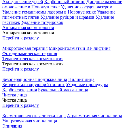
Акне, лечение угрей
Карбоновый пилинг
Диодное лазерное
омоложение в Новокузнецке
Удаление сосудов лазером
Удаление гемангиомы лазером в Новокузнецке
Удаление
пигментных пятен
Удаление рубцов и шрамов
Удаление
растяжек
Удаление татуировок
Аппаратная косметология
Аппаратная косметология
Перейти к разделу
Микротоковая терапия
Микроигольчатый RF-лифтинг
Фотодинамическая терапия
Терапевтическая косметология
Терапевтическая косметология
Перейти к разделу
Безоперационная подтяжка лица
Пилинг лица
Биоревитализирующий пилинг
Уходовые процедуры
Карбокситерапия
Буккальный массаж лица
Чистка лица
Чистка лица
Перейти к разделу
Косметологическая чистка лица
Атравматичная чистка лица
Ультразвуковая чистка лица
Эпиляция