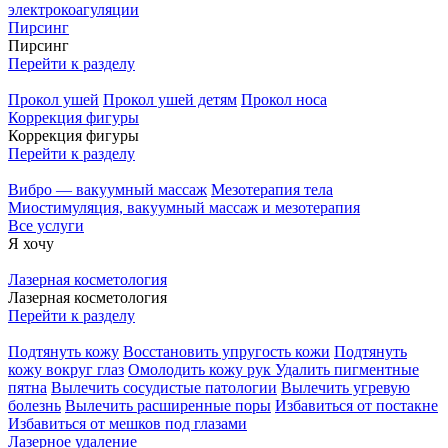
электрокоагуляции
Пирсинг
Пирсинг
Перейти к разделу
Прокол ушей
Прокол ушей детям
Прокол носа
Коррекция фигуры
Коррекция фигуры
Перейти к разделу
Вибро — вакуумный массаж
Мезотерапия тела
Миостимуляция, вакуумный массаж и мезотерапия
Все услуги
Я хочу
Лазерная косметология
Лазерная косметология
Перейти к разделу
Подтянуть кожу
Восстановить упругость кожи
Подтянуть
кожу вокруг глаз
Омолодить кожу рук
Удалить пигментные
пятна
Вылечить сосудистые патологии
Вылечить угревую
болезнь
Вылечить расширенные поры
Избавиться от постакне
Избавиться от мешков под глазами
Лазерное удаление