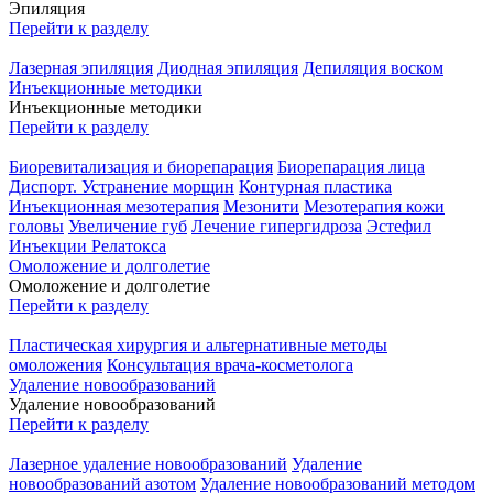
Эпиляция
Перейти к разделу
Лазерная эпиляция
Диодная эпиляция
Депиляция воском
Инъекционные методики
Инъекционные методики
Перейти к разделу
Биоревитализация и биорепарация
Биорепарация лица
Диспорт. Устранение морщин
Контурная пластика
Инъекционная мезотерапия
Мезонити
Мезотерапия кожи
головы
Увеличение губ
Лечение гипергидроза
Эстефил
Инъекции Релатокса
Омоложение и долголетие
Омоложение и долголетие
Перейти к разделу
Пластическая хирургия и альтернативные методы
омоложения
Консультация врача-косметолога
Удаление новообразований
Удаление новообразований
Перейти к разделу
Лазерное удаление новообразований
Удаление
новообразований азотом
Удаление новообразований методом