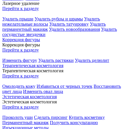
Лазерное удаление
Перейти к разделу
Удалить прыщи
Удалить рубцы и шрамы
Удалить
нежелательные волосы
Удалить татуировку
Удалить
перманентный макияж
Удалить новообразования
Удалить
сосудистые звездочки
Коррекция фигуры
Коррекция фигуры
Перейти к разделу
Изменить фигуру
Удалить растяжки
Удалить целюлит
Терапевтическая косметология
Терапевтическая косметология
Перейти к разделу
Омолодить кожу
Избавиться от черных точек
Восстановить
цвет лица
Изменить овал лица
Эстетическая косметология
Эстетическая косметология
Перейти к разделу
Проколоть уши
Сделать пирсинг
Купить косметику
Перманентный макияж
Получить консультацию
Инъекционные методы