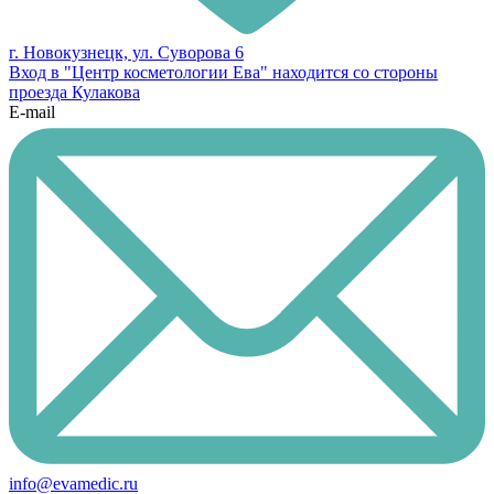
г. Новокузнецк, ул. Суворова 6
Вход в "Центр косметологии Ева" находится со стороны
проезда Кулакова
E-mail
info@evamedic.ru