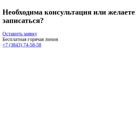
Необходима консультация или желаете
записаться?
Оставить заявку
Бесплатная горячая линия
+7 (3843) 74-58-58
Врач - косметолог
Вьюгова Мария Николаевна
Подробнее о специалисте
Врач – дерматокосметолог
Гильмутдинова Анастасия Сергеевна
Подробнее о специалисте
Медицинская сестра в косметологии
Гноц Марина Анатольевна
Подробнее о специалисте
Медицинская сестра в косметологии