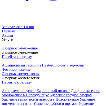
Записаться в 1 клик
Главная
Акции
Услуги
Лазерное омоложение
Лазерное омоложение
Перейти к разделу
Абляционный термолиз
Неабляционный термолиз
Фотоомоложение
Лазерная косметология
Лазерная косметология
Перейти к разделу
Акне, лечение угрей
Карбоновый пилинг
Диодное лазерное
омоложение в Новокузнецке
Удаление сосудов лазером
Удаление гемангиомы лазером в Новокузнецке
Удаление
пигментных пятен
Удаление рубцов и шрамов
Удаление