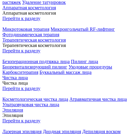
растяжек
Удаление татуировок
Аппаратная косметология
Аппаратная косметология
Перейти к разделу
Микротоковая терапия
Микроигольчатый RF-лифтинг
Фотодинамическая терапия
Терапевтическая косметология
Терапевтическая косметология
Перейти к разделу
Безоперационная подтяжка лица
Пилинг лица
Биоревитализирующий пилинг
Уходовые процедуры
Карбокситерапия
Буккальный массаж лица
Чистка лица
Чистка лица
Перейти к разделу
Косметологическая чистка лица
Атравматичная чистка лица
Ультразвуковая чистка лица
Эпиляция
Эпиляция
Перейти к разделу
Лазерная эпиляция
Диодная эпиляция
Депиляция воском