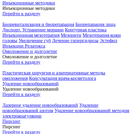
Инъекционные методики
Инъекционные методики
Перейти к разделу
Биоревитализация и биорепарация
Биорепарация лица
Диспорт. Устранение морщин
Контурная пластика
Инъекционная мезотерапия
Мезонити
Мезотерапия кожи
головы
Увеличение губ
Лечение гипергидроза
Эстефил
Инъекции Релатокса
Омоложение и долголетие
Омоложение и долголетие
Перейти к разделу
Пластическая хирургия и альтернативные методы
омоложения
Консультация врача-косметолога
Удаление новообразований
Удаление новообразований
Перейти к разделу
Лазерное удаление новообразований
Удаление
новообразований азотом
Удаление новообразований методом
электрокоагуляции
Пирсинг
Пирсинг
Перейти к разделу