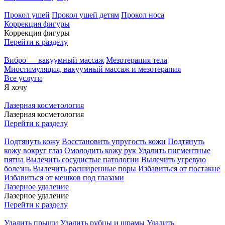
Прокол ушей
Прокол ушей детям
Прокол носа
Коррекция фигуры
Коррекция фигуры
Перейти к разделу
Вибро — вакуумный массаж
Мезотерапия тела
Миостимуляция, вакуумный массаж и мезотерапия
Все услуги
Я хочу
Лазерная косметология
Лазерная косметология
Перейти к разделу
Подтянуть кожу
Восстановить упругость кожи
Подтянуть
кожу вокруг глаз
Омолодить кожу рук
Удалить пигментные
пятна
Вылечить сосудистые патологии
Вылечить угревую
болезнь
Вылечить расширенные поры
Избавиться от постакне
Избавиться от мешков под глазами
Лазерное удаление
Лазерное удаление
Перейти к разделу
Удалить прыщи
Удалить рубцы и шрамы
Удалить