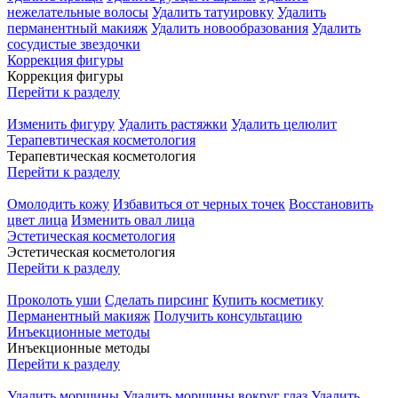
нежелательные волосы
Удалить татуировку
Удалить
перманентный макияж
Удалить новообразования
Удалить
сосудистые звездочки
Коррекция фигуры
Коррекция фигуры
Перейти к разделу
Изменить фигуру
Удалить растяжки
Удалить целюлит
Терапевтическая косметология
Терапевтическая косметология
Перейти к разделу
Омолодить кожу
Избавиться от черных точек
Восстановить
цвет лица
Изменить овал лица
Эстетическая косметология
Эстетическая косметология
Перейти к разделу
Проколоть уши
Сделать пирсинг
Купить косметику
Перманентный макияж
Получить консультацию
Инъекционные методы
Инъекционные методы
Перейти к разделу
Удалить морщины
Удалить морщины вокруг глаз
Удалить