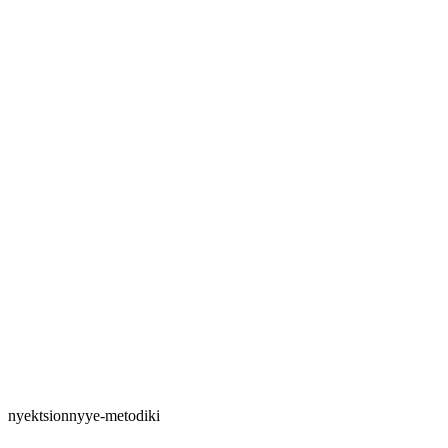
Маньшина Ксения Геннадьевна
Подробнее о специалисте
Мастер перманентного макияжа, медицинская сестра в
косметологии
Рожкова Светлана Владимировна
Подробнее о специалисте
nyektsionnyye-metodiki