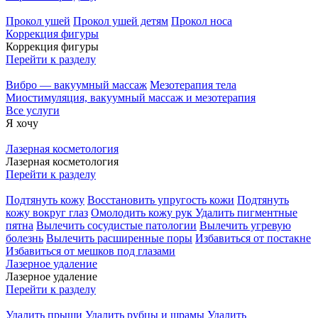
Прокол ушей
Прокол ушей детям
Прокол носа
Коррекция фигуры
Коррекция фигуры
Перейти к разделу
Вибро — вакуумный массаж
Мезотерапия тела
Миостимуляция, вакуумный массаж и мезотерапия
Все услуги
Я хочу
Лазерная косметология
Лазерная косметология
Перейти к разделу
Подтянуть кожу
Восстановить упругость кожи
Подтянуть
кожу вокруг глаз
Омолодить кожу рук
Удалить пигментные
пятна
Вылечить сосудистые патологии
Вылечить угревую
болезнь
Вылечить расширенные поры
Избавиться от постакне
Избавиться от мешков под глазами
Лазерное удаление
Лазерное удаление
Перейти к разделу
Удалить прыщи
Удалить рубцы и шрамы
Удалить