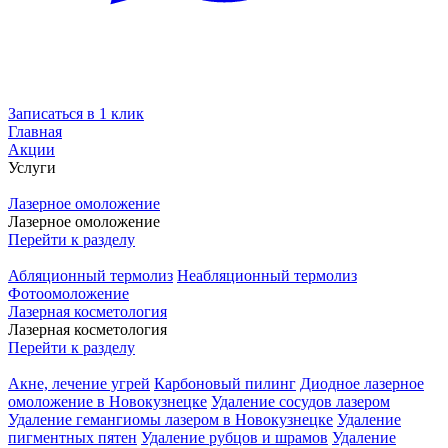
Записаться в 1 клик
Главная
Акции
Услуги
Лазерное омоложение
Лазерное омоложение
Перейти к разделу
Абляционный термолиз
Неабляционный термолиз
Фотоомоложение
Лазерная косметология
Лазерная косметология
Перейти к разделу
Акне, лечение угрей
Карбоновый пилинг
Диодное лазерное
омоложение в Новокузнецке
Удаление сосудов лазером
Удаление гемангиомы лазером в Новокузнецке
Удаление
пигментных пятен
Удаление рубцов и шрамов
Удаление