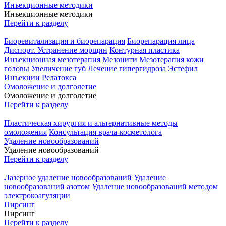
Инъекционные методики
Инъекционные методики
Перейти к разделу
Биоревитализация и биорепарация
Биорепарация лица
Диспорт. Устранение морщин
Контурная пластика
Инъекционная мезотерапия
Мезонити
Мезотерапия кожи
головы
Увеличение губ
Лечение гипергидроза
Эстефил
Инъекции Релатокса
Омоложение и долголетие
Омоложение и долголетие
Перейти к разделу
Пластическая хирургия и альтернативные методы
омоложения
Консультация врача-косметолога
Удаление новообразований
Удаление новообразований
Перейти к разделу
Лазерное удаление новообразований
Удаление
новообразований азотом
Удаление новообразований методом
электрокоагуляции
Пирсинг
Пирсинг
Перейти к разделу