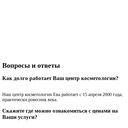
Скидка 30%
Счастливые дни!
к!
На классический RF- лифтинг
Диодная эпиляция для новых кли
RFK30
HDYS
Получить скидку
Получить скидку
Больше акций
Вопросы и ответы
Как долго работает Ваш центр косметологии?
Наш центр косметологии Ева работает с 15 апреля 2000 года,
практически ровесник века.
Скажите где можно ознакомиться с ценами на
Ваши услуги?