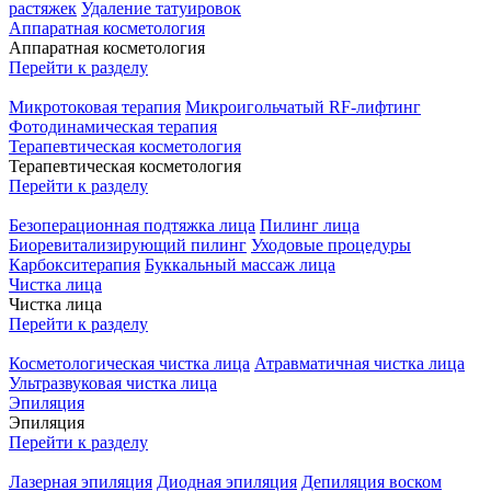
растяжек
Удаление татуировок
Аппаратная косметология
Аппаратная косметология
Перейти к разделу
Микротоковая терапия
Микроигольчатый RF-лифтинг
Фотодинамическая терапия
Терапевтическая косметология
Терапевтическая косметология
Перейти к разделу
Безоперационная подтяжка лица
Пилинг лица
Биоревитализирующий пилинг
Уходовые процедуры
Карбокситерапия
Буккальный массаж лица
Чистка лица
Чистка лица
Перейти к разделу
Косметологическая чистка лица
Атравматичная чистка лица
Ультразвуковая чистка лица
Эпиляция
Эпиляция
Перейти к разделу
Лазерная эпиляция
Диодная эпиляция
Депиляция воском