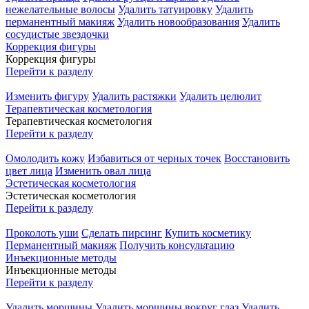
нежелательные волосы
Удалить татуировку
Удалить
перманентный макияж
Удалить новообразования
Удалить
сосудистые звездочки
Коррекция фигуры
Коррекция фигуры
Перейти к разделу
Изменить фигуру
Удалить растяжки
Удалить целюлит
Терапевтическая косметология
Терапевтическая косметология
Перейти к разделу
Омолодить кожу
Избавиться от черных точек
Восстановить
цвет лица
Изменить овал лица
Эстетическая косметология
Эстетическая косметология
Перейти к разделу
Проколоть уши
Сделать пирсинг
Купить косметику
Перманентный макияж
Получить консультацию
Инъекционные методы
Инъекционные методы
Перейти к разделу
Удалить морщины
Удалить морщины вокруг глаз
Удалить