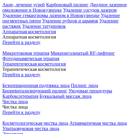
Акне, лечение угрей
Карбоновый пилинг
Диодное лазерное
омоложение в Новокузнецке
Удаление сосудов лазером
Удаление гемангиомы лазером в Новокузнецке
Удаление
пигментных пятен
Удаление рубцов и шрамов
Удаление
растяжек
Удаление татуировок
Аппаратная косметология
Аппаратная косметология
Перейти к разделу
Микротоковая терапия
Микроигольчатый RF-лифтинг
Фотодинамическая терапия
Терапевтическая косметология
Терапевтическая косметология
Перейти к разделу
Безоперационная подтяжка лица
Пилинг лица
Биоревитализирующий пилинг
Уходовые процедуры
Карбокситерапия
Буккальный массаж лица
Чистка лица
Чистка лица
Перейти к разделу
Косметологическая чистка лица
Атравматичная чистка лица
Ультразвуковая чистка лица
Эпиляция