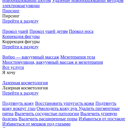
новообразований азотом
Удаление новообразований методом
электрокоагуляции
Пирсинг
Пирсинг
Перейти к разделу
Прокол ушей
Прокол ушей детям
Прокол носа
Коррекция фигуры
Коррекция фигуры
Перейти к разделу
Вибро — вакуумный массаж
Мезотерапия тела
Миостимуляция, вакуумный массаж и мезотерапия
Все услуги
Я хочу
Лазерная косметология
Лазерная косметология
Перейти к разделу
Подтянуть кожу
Восстановить упругость кожи
Подтянуть
кожу вокруг глаз
Омолодить кожу рук
Удалить пигментные
пятна
Вылечить сосудистые патологии
Вылечить угревую
болезнь
Вылечить расширенные поры
Избавиться от постакне
Избавиться от мешков под глазами