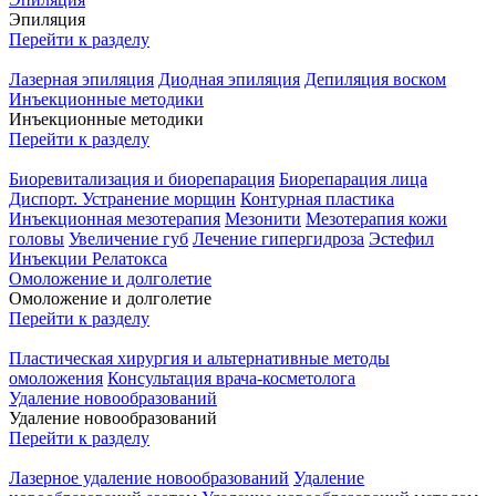
Эпиляция
Перейти к разделу
Лазерная эпиляция
Диодная эпиляция
Депиляция воском
Инъекционные методики
Инъекционные методики
Перейти к разделу
Биоревитализация и биорепарация
Биорепарация лица
Диспорт. Устранение морщин
Контурная пластика
Инъекционная мезотерапия
Мезонити
Мезотерапия кожи
головы
Увеличение губ
Лечение гипергидроза
Эстефил
Инъекции Релатокса
Омоложение и долголетие
Омоложение и долголетие
Перейти к разделу
Пластическая хирургия и альтернативные методы
омоложения
Консультация врача-косметолога
Удаление новообразований
Удаление новообразований
Перейти к разделу
Лазерное удаление новообразований
Удаление