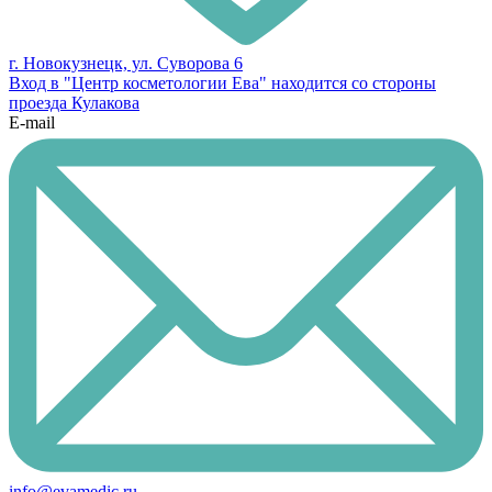
г. Новокузнецк, ул. Суворова 6
Вход в "Центр косметологии Ева" находится со стороны
проезда Кулакова
E-mail
info@evamedic.ru