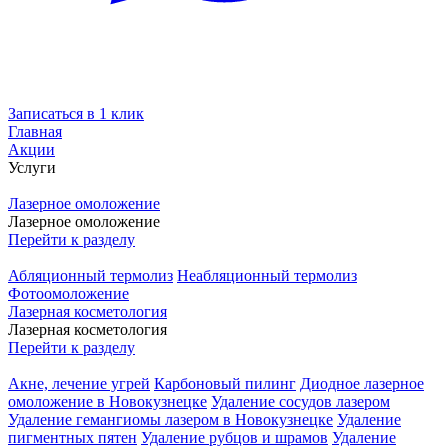
Записаться в 1 клик
Главная
Акции
Услуги
Лазерное омоложение
Лазерное омоложение
Перейти к разделу
Абляционный термолиз
Неабляционный термолиз
Фотоомоложение
Лазерная косметология
Лазерная косметология
Перейти к разделу
Акне, лечение угрей
Карбоновый пилинг
Диодное лазерное
омоложение в Новокузнецке
Удаление сосудов лазером
Удаление гемангиомы лазером в Новокузнецке
Удаление
пигментных пятен
Удаление рубцов и шрамов
Удаление