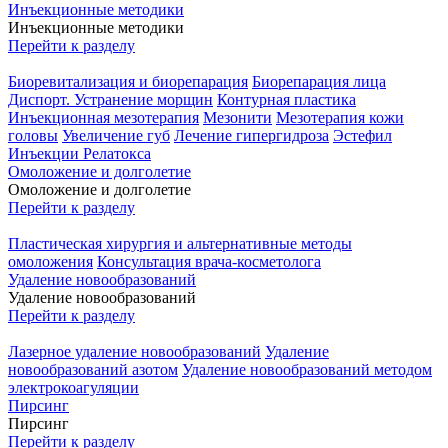
Инъекционные методики
Инъекционные методики
Перейти к разделу
Биоревитализация и биорепарация
Биорепарация лица
Диспорт. Устранение морщин
Контурная пластика
Инъекционная мезотерапия
Мезонити
Мезотерапия кожи
головы
Увеличение губ
Лечение гипергидроза
Эстефил
Инъекции Релатокса
Омоложение и долголетие
Омоложение и долголетие
Перейти к разделу
Пластическая хирургия и альтернативные методы
омоложения
Консультация врача-косметолога
Удаление новообразований
Удаление новообразований
Перейти к разделу
Лазерное удаление новообразований
Удаление
новообразований азотом
Удаление новообразований методом
электрокоагуляции
Пирсинг
Пирсинг
Перейти к разделу