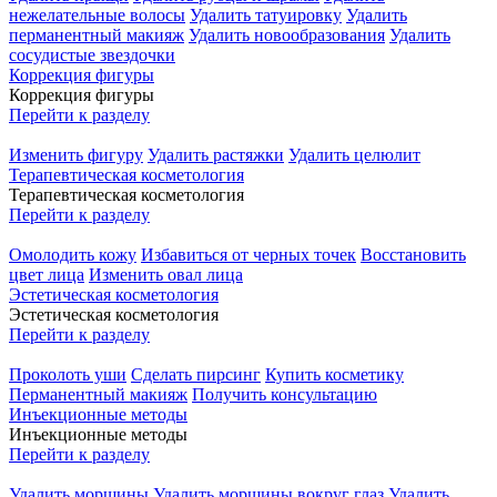
нежелательные волосы
Удалить татуировку
Удалить
перманентный макияж
Удалить новообразования
Удалить
сосудистые звездочки
Коррекция фигуры
Коррекция фигуры
Перейти к разделу
Изменить фигуру
Удалить растяжки
Удалить целюлит
Терапевтическая косметология
Терапевтическая косметология
Перейти к разделу
Омолодить кожу
Избавиться от черных точек
Восстановить
цвет лица
Изменить овал лица
Эстетическая косметология
Эстетическая косметология
Перейти к разделу
Проколоть уши
Сделать пирсинг
Купить косметику
Перманентный макияж
Получить консультацию
Инъекционные методы
Инъекционные методы
Перейти к разделу
Удалить морщины
Удалить морщины вокруг глаз
Удалить