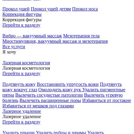
Прокол ушей
Прокол ушей детям
Прокол носа
Коррекция фигуры
Коррекция фигуры
Перейти к разделу
Вибро — вакуумный массаж
Мезотерапия тела
Миостимуляция, вакуумный массаж и мезотерапия
Все услуги
Я хочу
Лазерная косметология
Лазерная косметология
Перейти к разделу
Подтянуть кожу
Восстановить упругость кожи
Подтянуть
кожу вокруг глаз
Омолодить кожу рук
Удалить пигментные
пятна
Вылечить сосудистые патологии
Вылечить угревую
болезнь
Вылечить расширенные поры
Избавиться от постакне
Избавиться от мешков под глазами
Лазерное удаление
Лазерное удаление
Перейти к разделу
Удалить прыщи
Удалить рубцы и шрамы
Удалить