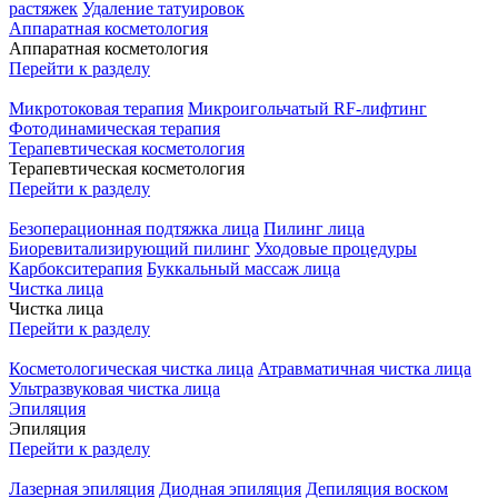
растяжек
Удаление татуировок
Аппаратная косметология
Аппаратная косметология
Перейти к разделу
Микротоковая терапия
Микроигольчатый RF-лифтинг
Фотодинамическая терапия
Терапевтическая косметология
Терапевтическая косметология
Перейти к разделу
Безоперационная подтяжка лица
Пилинг лица
Биоревитализирующий пилинг
Уходовые процедуры
Карбокситерапия
Буккальный массаж лица
Чистка лица
Чистка лица
Перейти к разделу
Косметологическая чистка лица
Атравматичная чистка лица
Ультразвуковая чистка лица
Эпиляция
Эпиляция
Перейти к разделу
Лазерная эпиляция
Диодная эпиляция
Депиляция воском