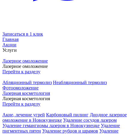
Записаться в 1 клик
Главная
Акции
Услуги
Лазерное омоложение
Лазерное омоложение
Перейти к разделу
Абляционный термолиз
Неабляционный термолиз
Фотоомоложение
Лазерная косметология
Лазерная косметология
Перейти к разделу
Акне, лечение угрей
Карбоновый пилинг
Диодное лазерное
омоложение в Новокузнецке
Удаление сосудов лазером
Удаление гемангиомы лазером в Новокузнецке
Удаление
пигментных пятен
Удаление рубцов и шрамов
Удаление