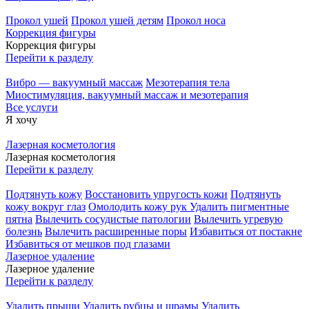
Прокол ушей
Прокол ушей детям
Прокол носа
Коррекция фигуры
Коррекция фигуры
Перейти к разделу
Вибро — вакуумный массаж
Мезотерапия тела
Миостимуляция, вакуумный массаж и мезотерапия
Все услуги
Я хочу
Лазерная косметология
Лазерная косметология
Перейти к разделу
Подтянуть кожу
Восстановить упругость кожи
Подтянуть
кожу вокруг глаз
Омолодить кожу рук
Удалить пигментные
пятна
Вылечить сосудистые патологии
Вылечить угревую
болезнь
Вылечить расширенные поры
Избавиться от постакне
Избавиться от мешков под глазами
Лазерное удаление
Лазерное удаление
Перейти к разделу
Удалить прыщи
Удалить рубцы и шрамы
Удалить