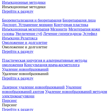
Инъекционные методики
Инъекционные методики
Перейти к разделу
Биоревитализация и биорепарация
Биорепарация лица
Диспорт. Устранение морщин
Контурная пластика
Инъекционная мезотерапия
Мезонити
Мезотерапия кожи
головы
Увеличение губ
Лечение гипергидроза
Эстефил
Инъекции Релатокса
Омоложение и долголетие
Омоложение и долголетие
Перейти к разделу
Пластическая хирургия и альтернативные методы
омоложения
Консультация врача-косметолога
Удаление новообразований
Удаление новообразований
Перейти к разделу
Лазерное удаление новообразований
Удаление
новообразований азотом
Удаление новообразований методом
электрокоагуляции
Пирсинг
Пирсинг
Перейти к разделу