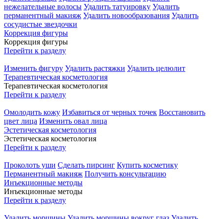
нежелательные волосы
Удалить татуировку
Удалить
перманентный макияж
Удалить новообразования
Удалить
сосудистые звездочки
Коррекция фигуры
Коррекция фигуры
Перейти к разделу
Изменить фигуру
Удалить растяжки
Удалить целюлит
Терапевтическая косметология
Терапевтическая косметология
Перейти к разделу
Омолодить кожу
Избавиться от черных точек
Восстановить
цвет лица
Изменить овал лица
Эстетическая косметология
Эстетическая косметология
Перейти к разделу
Проколоть уши
Сделать пирсинг
Купить косметику
Перманентный макияж
Получить консультацию
Инъекционные методы
Инъекционные методы
Перейти к разделу
Удалить морщины
Удалить морщины вокруг глаз
Удалить