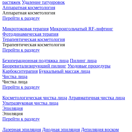
растяжек
Удаление татуировок
Аппаратная косметология
Аппаратная косметология
Перейти к разделу
Микротоковая терапия
Микроигольчатый RF-лифтинг
Фотодинамическая терапия
Терапевтическая косметология
Терапевтическая косметология
Перейти к разделу
Безоперационная подтяжка лица
Пилинг лица
Биоревитализирующий пилинг
Уходовые процедуры
Карбокситерапия
Буккальный массаж лица
Чистка лица
Чистка лица
Перейти к разделу
Косметологическая чистка лица
Атравматичная чистка лица
Ультразвуковая чистка лица
Эпиляция
Эпиляция
Перейти к разделу
Лазерная эпиляция
Диодная эпиляция
Депиляция воском