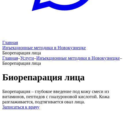
Главная
Инъекционные методики в Новокузнецке
Биорепарация лица
Главная
–
Услуги
–
Инъекционные методики в Новокузнецке
–
Биорепарация лица
Биорепарация лица
Биорепарация – глубокое введение под кожу смеси из
витаминов, пептидов с гиалуроновой кислотой. Кожа
разглаживается, подтягивается овал лица.
Записаться к врачу