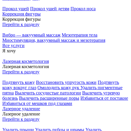
Прокол ушей
Прокол ушей детям
Прокол носа
Коррекция фигуры
Коррекция фигуры
Перейти к разделу
Вибро — вакуумный массаж
Мезотерапия тела
Миостимуляция, вакуумный массаж и мезотерапия
Все услуги
Я хочу
Лазерная косметология
Лазерная косметология
Перейти к разделу
Подтянуть кожу
Восстановить упругость кожи
Подтянуть
кожу вокруг глаз
Омолодить кожу рук
Удалить пигментные
пятна
Вылечить сосудистые патологии
Вылечить угревую
болезнь
Вылечить расширенные поры
Избавиться от постакне
Избавиться от мешков под глазами
Лазерное удаление
Лазерное удаление
Перейти к разделу
Удалить прыщи
Удалить рубцы и шрамы
Удалить