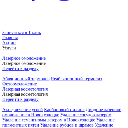
Записаться в 1 клик
Главная
Акции
Услуги
Лазерное омоложение
Лазерное омоложение
Перейти к разделу
Абляционный термолиз
Неабляционный термолиз
Фотоомоложение
Лазерная косметология
Лазерная косметология
Перейти к разделу
Акне, лечение угрей
Карбоновый пилинг
Диодное лазерное
омоложение в Новокузнецке
Удаление сосудов лазером
Удаление гемангиомы лазером в Новокузнецке
Удаление
пигментных пятен
Удаление рубцов и шрамов
Удаление