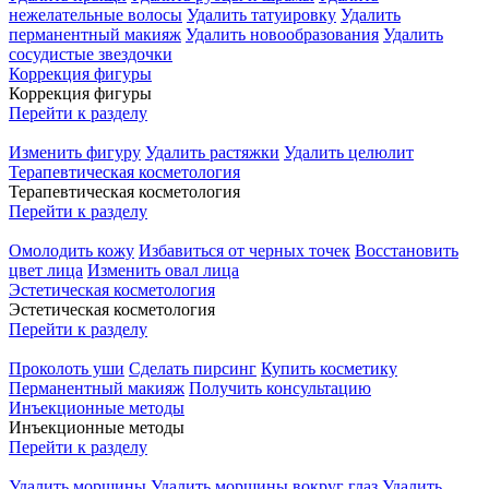
нежелательные волосы
Удалить татуировку
Удалить
перманентный макияж
Удалить новообразования
Удалить
сосудистые звездочки
Коррекция фигуры
Коррекция фигуры
Перейти к разделу
Изменить фигуру
Удалить растяжки
Удалить целюлит
Терапевтическая косметология
Терапевтическая косметология
Перейти к разделу
Омолодить кожу
Избавиться от черных точек
Восстановить
цвет лица
Изменить овал лица
Эстетическая косметология
Эстетическая косметология
Перейти к разделу
Проколоть уши
Сделать пирсинг
Купить косметику
Перманентный макияж
Получить консультацию
Инъекционные методы
Инъекционные методы
Перейти к разделу
Удалить морщины
Удалить морщины вокруг глаз
Удалить