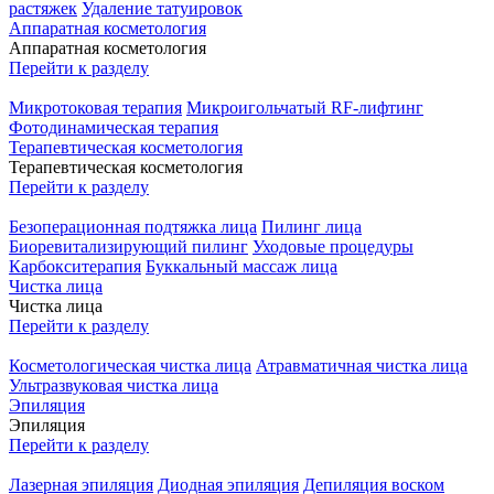
растяжек
Удаление татуировок
Аппаратная косметология
Аппаратная косметология
Перейти к разделу
Микротоковая терапия
Микроигольчатый RF-лифтинг
Фотодинамическая терапия
Терапевтическая косметология
Терапевтическая косметология
Перейти к разделу
Безоперационная подтяжка лица
Пилинг лица
Биоревитализирующий пилинг
Уходовые процедуры
Карбокситерапия
Буккальный массаж лица
Чистка лица
Чистка лица
Перейти к разделу
Косметологическая чистка лица
Атравматичная чистка лица
Ультразвуковая чистка лица
Эпиляция
Эпиляция
Перейти к разделу
Лазерная эпиляция
Диодная эпиляция
Депиляция воском