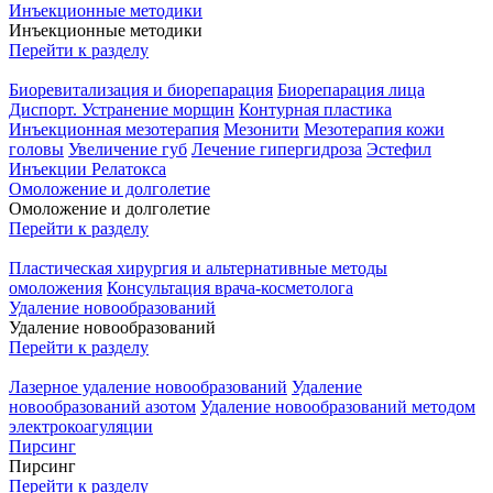
Инъекционные методики
Инъекционные методики
Перейти к разделу
Биоревитализация и биорепарация
Биорепарация лица
Диспорт. Устранение морщин
Контурная пластика
Инъекционная мезотерапия
Мезонити
Мезотерапия кожи
головы
Увеличение губ
Лечение гипергидроза
Эстефил
Инъекции Релатокса
Омоложение и долголетие
Омоложение и долголетие
Перейти к разделу
Пластическая хирургия и альтернативные методы
омоложения
Консультация врача-косметолога
Удаление новообразований
Удаление новообразований
Перейти к разделу
Лазерное удаление новообразований
Удаление
новообразований азотом
Удаление новообразований методом
электрокоагуляции
Пирсинг
Пирсинг
Перейти к разделу