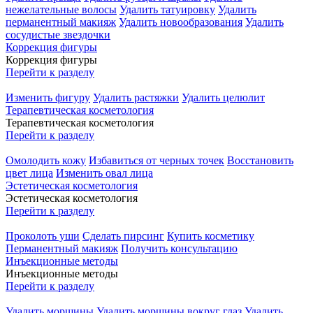
нежелательные волосы
Удалить татуировку
Удалить
перманентный макияж
Удалить новообразования
Удалить
сосудистые звездочки
Коррекция фигуры
Коррекция фигуры
Перейти к разделу
Изменить фигуру
Удалить растяжки
Удалить целюлит
Терапевтическая косметология
Терапевтическая косметология
Перейти к разделу
Омолодить кожу
Избавиться от черных точек
Восстановить
цвет лица
Изменить овал лица
Эстетическая косметология
Эстетическая косметология
Перейти к разделу
Проколоть уши
Сделать пирсинг
Купить косметику
Перманентный макияж
Получить консультацию
Инъекционные методы
Инъекционные методы
Перейти к разделу
Удалить морщины
Удалить морщины вокруг глаз
Удалить