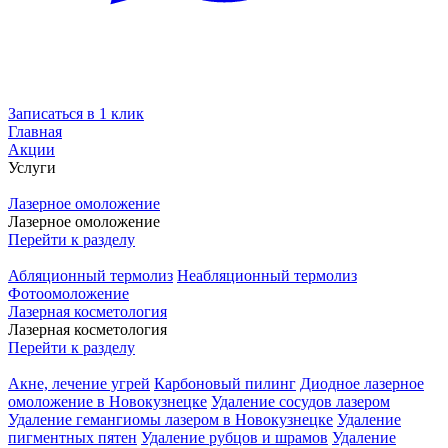
Записаться в 1 клик
Главная
Акции
Услуги
Лазерное омоложение
Лазерное омоложение
Перейти к разделу
Абляционный термолиз
Неабляционный термолиз
Фотоомоложение
Лазерная косметология
Лазерная косметология
Перейти к разделу
Акне, лечение угрей
Карбоновый пилинг
Диодное лазерное
омоложение в Новокузнецке
Удаление сосудов лазером
Удаление гемангиомы лазером в Новокузнецке
Удаление
пигментных пятен
Удаление рубцов и шрамов
Удаление