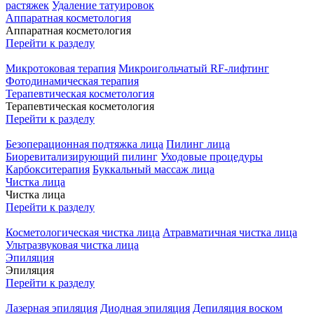
растяжек
Удаление татуировок
Аппаратная косметология
Аппаратная косметология
Перейти к разделу
Микротоковая терапия
Микроигольчатый RF-лифтинг
Фотодинамическая терапия
Терапевтическая косметология
Терапевтическая косметология
Перейти к разделу
Безоперационная подтяжка лица
Пилинг лица
Биоревитализирующий пилинг
Уходовые процедуры
Карбокситерапия
Буккальный массаж лица
Чистка лица
Чистка лица
Перейти к разделу
Косметологическая чистка лица
Атравматичная чистка лица
Ультразвуковая чистка лица
Эпиляция
Эпиляция
Перейти к разделу
Лазерная эпиляция
Диодная эпиляция
Депиляция воском