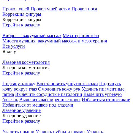
Прокол ушей
Прокол ушей детям
Прокол носа
Коррекция фигуры
Коррекция фигуры
Перейти к разделу
Вибро — вакуумный массаж
Мезотерапия тела
Миостимуляция, вакуумный массаж и мезотерапия
Все услуги
Я хочу
Лазерная косметология
Лазерная косметология
Перейти к разделу
Подтянуть кожу
Восстановить упругость кожи
Подтянуть
кожу вокруг глаз
Омолодить кожу рук
Удалить пигментные
пятна
Вылечить сосудистые патологии
Вылечить угревую
болезнь
Вылечить расширенные поры
Избавиться от постакне
Избавиться от мешков под глазами
Лазерное удаление
Лазерное удаление
Перейти к разделу
Удалить прыщи
Удалить рубцы и шрамы
Удалить