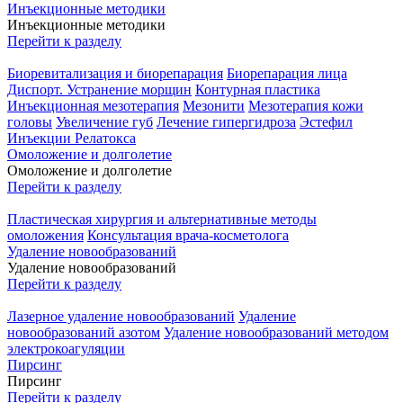
Инъекционные методики
Инъекционные методики
Перейти к разделу
Биоревитализация и биорепарация
Биорепарация лица
Диспорт. Устранение морщин
Контурная пластика
Инъекционная мезотерапия
Мезонити
Мезотерапия кожи
головы
Увеличение губ
Лечение гипергидроза
Эстефил
Инъекции Релатокса
Омоложение и долголетие
Омоложение и долголетие
Перейти к разделу
Пластическая хирургия и альтернативные методы
омоложения
Консультация врача-косметолога
Удаление новообразований
Удаление новообразований
Перейти к разделу
Лазерное удаление новообразований
Удаление
новообразований азотом
Удаление новообразований методом
электрокоагуляции
Пирсинг
Пирсинг
Перейти к разделу