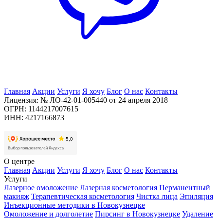
Главная
Акции
Услуги
Я хочу
Блог
О нас
Контакты
Лицензия: № ЛО-42-01-005440 от 24 апреля 2018
ОГРН: 1144217007615
ИНН: 4217166873
О центре
Главная
Акции
Услуги
Я хочу
Блог
О нас
Контакты
Услуги
Лазерное омоложение
Лазерная косметология
Перманентный
макияж
Терапевтическая косметология
Чистка лица
Эпиляция
Инъекционные методики в Новокузнецке
Омоложение и долголетие
Пирсинг в Новокузнецке
Удаление