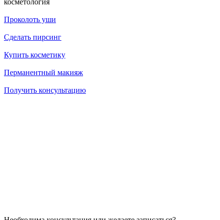
косметология
Проколоть уши
Сделать пирсинг
Купить косметику
Перманентный макияж
Получить консультацию
14.07.2026
Как убрать брыли на лице?
14.07.2026
Через сколько начинает действовать ботокс после процедуры
14.07.2026
Можно ли делать пилинг после чистки?
Необходима консультация или желаете записаться?