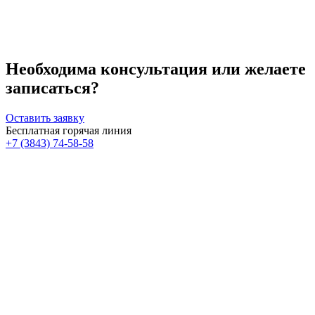
Необходима консультация или желаете
записаться?
Оставить заявку
Бесплатная горячая линия
+7 (3843) 74-58-58
Скидка 30%
Счастливые дни!
к!
На классический RF- лифтинг
Диодная эпиляция для новых кли
RFK30
HDYS
Получить скидку
Получить скидку
Больше акций