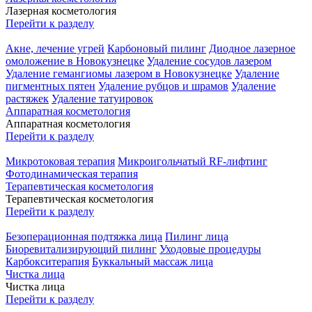
Лазерная косметология
Перейти к разделу
Акне, лечение угрей
Карбоновый пилинг
Диодное лазерное
омоложение в Новокузнецке
Удаление сосудов лазером
Удаление гемангиомы лазером в Новокузнецке
Удаление
пигментных пятен
Удаление рубцов и шрамов
Удаление
растяжек
Удаление татуировок
Аппаратная косметология
Аппаратная косметология
Перейти к разделу
Микротоковая терапия
Микроигольчатый RF-лифтинг
Фотодинамическая терапия
Терапевтическая косметология
Терапевтическая косметология
Перейти к разделу
Безоперационная подтяжка лица
Пилинг лица
Биоревитализирующий пилинг
Уходовые процедуры
Карбокситерапия
Буккальный массаж лица
Чистка лица
Чистка лица
Перейти к разделу