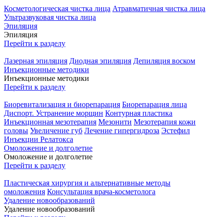
Косметологическая чистка лица
Атравматичная чистка лица
Ультразвуковая чистка лица
Эпиляция
Эпиляция
Перейти к разделу
Лазерная эпиляция
Диодная эпиляция
Депиляция воском
Инъекционные методики
Инъекционные методики
Перейти к разделу
Биоревитализация и биорепарация
Биорепарация лица
Диспорт. Устранение морщин
Контурная пластика
Инъекционная мезотерапия
Мезонити
Мезотерапия кожи
головы
Увеличение губ
Лечение гипергидроза
Эстефил
Инъекции Релатокса
Омоложение и долголетие
Омоложение и долголетие
Перейти к разделу
Пластическая хирургия и альтернативные методы
омоложения
Консультация врача-косметолога
Удаление новообразований
Удаление новообразований