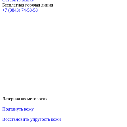
Бесплатная горячая линия
+7 (3843) 74-58-58
Скидка 30%
Счастливые дни!
к!
На классический RF- лифтинг
Диодная эпиляция для новых кли
RFK30
HDYS
Получить скидку
Получить скидку
Больше акций
Лазерная косметология
Подтянуть кожу
Восстановить упругость кожи