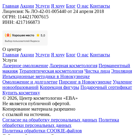
Главная
Акции
Услуги
Я хочу
Блог
О нас
Контакты
Лицензия: № ЛО-42-01-005440 от 24 апреля 2018
ОГРН: 1144217007615
ИНН: 4217166873
О центре
Главная
Акции
Услуги
Я хочу
Блог
О нас
Контакты
Услуги
Лазерное омоложение
Лазерная косметология
Перманентный
макияж
Терапевтическая косметология
Чистка лица
Эпиляция
Инъекционные методики в Новокузнецке
Омоложение и долголетие
Пирсинг в Новокузнецке
Удаление
новообразований
Коррекция фигуры
Подарочный сертификат
Купить косметику
© 2026, Центр косметологии «ЕВА»
Не является публичной офертой.
Копирование материала разрешено
с ссылкой на источник.
Согласие на обработку персональных данных
Политика
обработки персональных данных
Политика обработки COOKIE-файлов