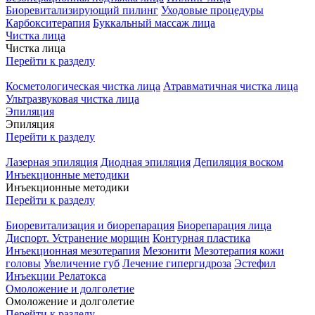
Биоревитализирующий пилинг
Уходовые процедуры
Карбокситерапия
Буккальный массаж лица
Чистка лица
Чистка лица
Перейти к разделу
Косметологическая чистка лица
Атравматичная чистка лица
Ультразвуковая чистка лица
Эпиляция
Эпиляция
Перейти к разделу
Лазерная эпиляция
Диодная эпиляция
Депиляция воском
Инъекционные методики
Инъекционные методики
Перейти к разделу
Биоревитализация и биорепарация
Биорепарация лица
Диспорт. Устранение морщин
Контурная пластика
Инъекционная мезотерапия
Мезонити
Мезотерапия кожи
головы
Увеличение губ
Лечение гипергидроза
Эстефил
Инъекции Релатокса
Омоложение и долголетие
Омоложение и долголетие
Перейти к разделу