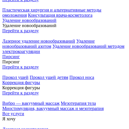
Пластическая хирургия и альтернативные методы
омоложения
Консультация врача-косметолога
Удаление новообразований
Удаление новообразований
Перейти к разделу
Лазерное удаление новообразований
Удаление
новообразований азотом
Удаление новообразований методом
электрокоагуляции
Пирсинг
Пирсинг
Перейти к разделу
Прокол ушей
Прокол ушей детям
Прокол носа
Коррекция фигуры
Коррекция фигуры
Перейти к разделу
Вибро — вакуумный массаж
Мезотерапия тела
Миостимуляция, вакуумный массаж и мезотерапия
Все услуги
Я хочу