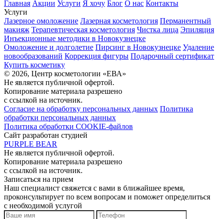
Главная
Акции
Услуги
Я хочу
Блог
О нас
Контакты
Услуги
Лазерное омоложение
Лазерная косметология
Перманентный
макияж
Терапевтическая косметология
Чистка лица
Эпиляция
Инъекционные методики в Новокузнецке
Омоложение и долголетие
Пирсинг в Новокузнецке
Удаление
новообразований
Коррекция фигуры
Подарочный сертификат
Купить косметику
© 2026, Центр косметологии «ЕВА»
Не является публичной офертой.
Копирование материала разрешено
с ссылкой на источник.
Согласие на обработку персональных данных
Политика
обработки персональных данных
Политика обработки COOKIE-файлов
Сайт разработан студией
PURPLE BEAR
Не является публичной офертой.
Копирование материала разрешено
с ссылкой на источник.
Записаться на прием
Наш специалист свяжется с вами в ближайшее время,
проконсультирует по всем вопросам и поможет определиться
с необходимой услугой