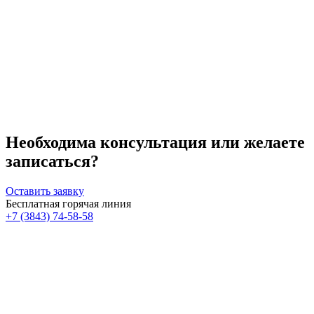
Необходима консультация или желаете
записаться?
Оставить заявку
Бесплатная горячая линия
+7 (3843) 74-58-58
Скидка 30%
Счастливые дни!
к!
На классический RF- лифтинг
Диодная эпиляция для новых кли