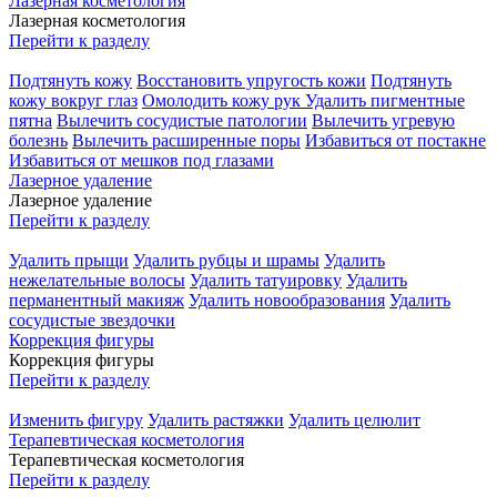
Лазерная косметология
Лазерная косметология
Перейти к разделу
Подтянуть кожу
Восстановить упругость кожи
Подтянуть
кожу вокруг глаз
Омолодить кожу рук
Удалить пигментные
пятна
Вылечить сосудистые патологии
Вылечить угревую
болезнь
Вылечить расширенные поры
Избавиться от постакне
Избавиться от мешков под глазами
Лазерное удаление
Лазерное удаление
Перейти к разделу
Удалить прыщи
Удалить рубцы и шрамы
Удалить
нежелательные волосы
Удалить татуировку
Удалить
перманентный макияж
Удалить новообразования
Удалить
сосудистые звездочки
Коррекция фигуры
Коррекция фигуры
Перейти к разделу
Изменить фигуру
Удалить растяжки
Удалить целюлит
Терапевтическая косметология
Терапевтическая косметология
Перейти к разделу