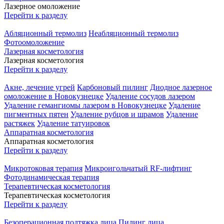
Лазерное омоложение
Перейти к разделу
Абляционный термолиз
Неабляционный термолиз
Фотоомоложение
Лазерная косметология
Лазерная косметология
Перейти к разделу
Акне, лечение угрей
Карбоновый пилинг
Диодное лазерное
омоложение в Новокузнецке
Удаление сосудов лазером
Удаление гемангиомы лазером в Новокузнецке
Удаление
пигментных пятен
Удаление рубцов и шрамов
Удаление
растяжек
Удаление татуировок
Аппаратная косметология
Аппаратная косметология
Перейти к разделу
Микротоковая терапия
Микроигольчатый RF-лифтинг
Фотодинамическая терапия
Терапевтическая косметология
Терапевтическая косметология
Перейти к разделу
Безоперационная подтяжка лица
Пилинг лица