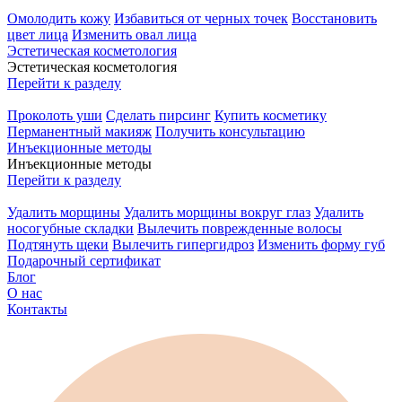
Омолодить кожу
Избавиться от черных точек
Восстановить
цвет лица
Изменить овал лица
Эстетическая косметология
Эстетическая косметология
Перейти к разделу
Проколоть уши
Сделать пирсинг
Купить косметику
Перманентный макияж
Получить консультацию
Инъекционные методы
Инъекционные методы
Перейти к разделу
Удалить морщины
Удалить морщины вокруг глаз
Удалить
носогубные складки
Вылечить поврежденные волосы
Подтянуть щеки
Вылечить гипергидроз
Изменить форму губ
Подарочный сертификат
Блог
О нас
Контакты