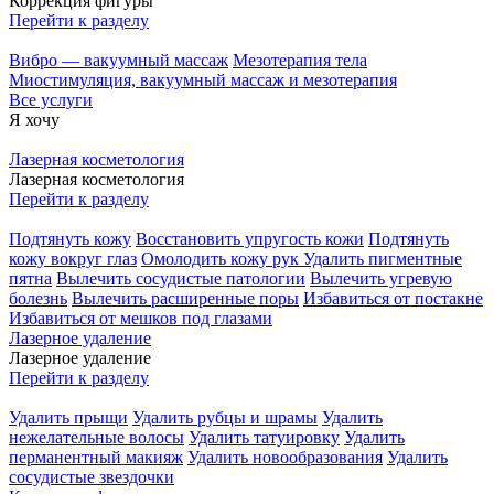
Коррекция фигуры
Перейти к разделу
Вибро — вакуумный массаж
Мезотерапия тела
Миостимуляция, вакуумный массаж и мезотерапия
Все услуги
Я хочу
Лазерная косметология
Лазерная косметология
Перейти к разделу
Подтянуть кожу
Восстановить упругость кожи
Подтянуть
кожу вокруг глаз
Омолодить кожу рук
Удалить пигментные
пятна
Вылечить сосудистые патологии
Вылечить угревую
болезнь
Вылечить расширенные поры
Избавиться от постакне
Избавиться от мешков под глазами
Лазерное удаление
Лазерное удаление
Перейти к разделу
Удалить прыщи
Удалить рубцы и шрамы
Удалить
нежелательные волосы
Удалить татуировку
Удалить
перманентный макияж
Удалить новообразования
Удалить
сосудистые звездочки