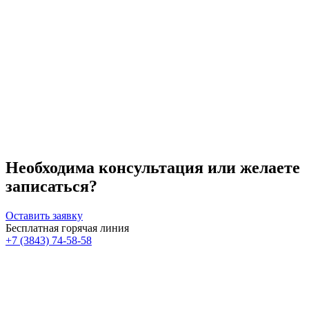
обработка перекисью или спиртом;
дерганье или кручение серьги;
посещение сауны, солярия, бани.
Необходима консультация или желаете
записаться?
Оставить заявку
Бесплатная горячая линия
+7 (3843) 74-58-58