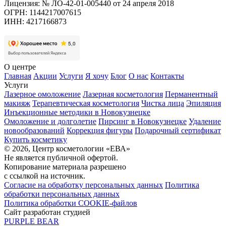
Лицензия: № ЛО-42-01-005440 от 24 апреля 2018
ОГРН: 1144217007615
ИНН: 4217166873
О центре
Главная
Акции
Услуги
Я хочу
Блог
О нас
Контакты
Услуги
Лазерное омоложение
Лазерная косметология
Перманентный
макияж
Терапевтическая косметология
Чистка лица
Эпиляция
Инъекционные методики в Новокузнецке
Омоложение и долголетие
Пирсинг в Новокузнецке
Удаление
новообразований
Коррекция фигуры
Подарочный сертификат
Купить косметику
© 2026, Центр косметологии «ЕВА»
Не является публичной офертой.
Копирование материала разрешено
с ссылкой на источник.
Согласие на обработку персональных данных
Политика
обработки персональных данных
Политика обработки COOKIE-файлов
Сайт разработан студией
PURPLE BEAR