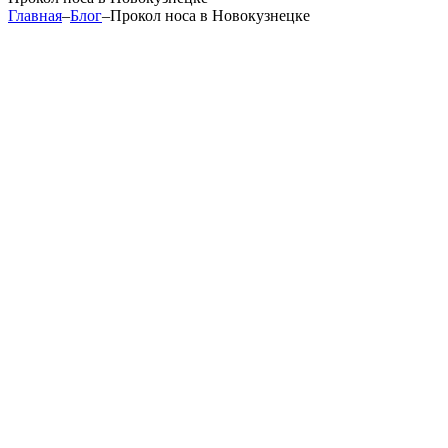
Главная
–
Блог
–
Прокол носа в Новокузнецке
Прокол носа в Новокузнецке
Прокол крыла носа — простой в выполнении и
требующий наименьшего ухода после процедуры.
Септум — прокалывание перегородки носа. Отверстие
делается в верхней части без затрагивания хряща.
Украшения располагаются так, чтобы их было видно из