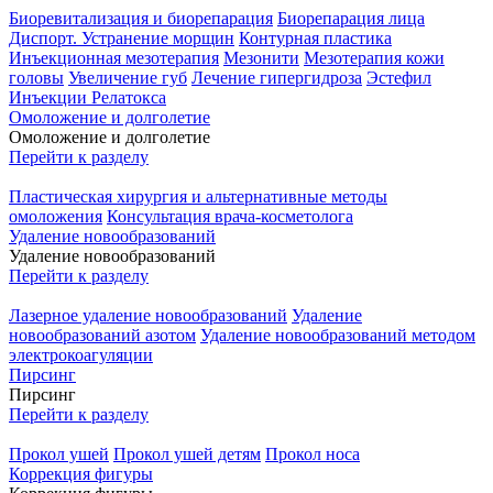
Биоревитализация и биорепарация
Биорепарация лица
Диспорт. Устранение морщин
Контурная пластика
Инъекционная мезотерапия
Мезонити
Мезотерапия кожи
головы
Увеличение губ
Лечение гипергидроза
Эстефил
Инъекции Релатокса
Омоложение и долголетие
Омоложение и долголетие
Перейти к разделу
Пластическая хирургия и альтернативные методы
омоложения
Консультация врача-косметолога
Удаление новообразований
Удаление новообразований
Перейти к разделу
Лазерное удаление новообразований
Удаление
новообразований азотом
Удаление новообразований методом
электрокоагуляции
Пирсинг
Пирсинг
Перейти к разделу
Прокол ушей
Прокол ушей детям
Прокол носа
Коррекция фигуры