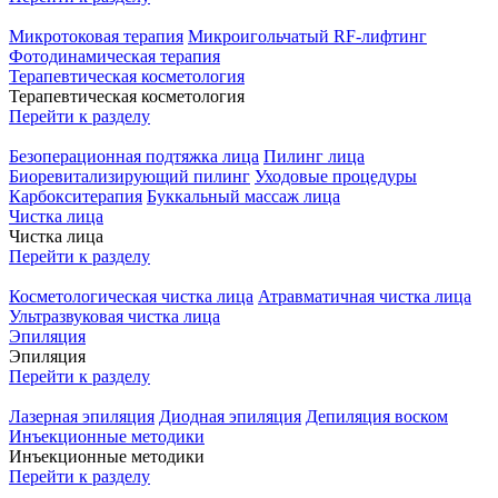
Микротоковая терапия
Микроигольчатый RF-лифтинг
Фотодинамическая терапия
Терапевтическая косметология
Терапевтическая косметология
Перейти к разделу
Безоперационная подтяжка лица
Пилинг лица
Биоревитализирующий пилинг
Уходовые процедуры
Карбокситерапия
Буккальный массаж лица
Чистка лица
Чистка лица
Перейти к разделу
Косметологическая чистка лица
Атравматичная чистка лица
Ультразвуковая чистка лица
Эпиляция
Эпиляция
Перейти к разделу
Лазерная эпиляция
Диодная эпиляция
Депиляция воском
Инъекционные методики
Инъекционные методики
Перейти к разделу