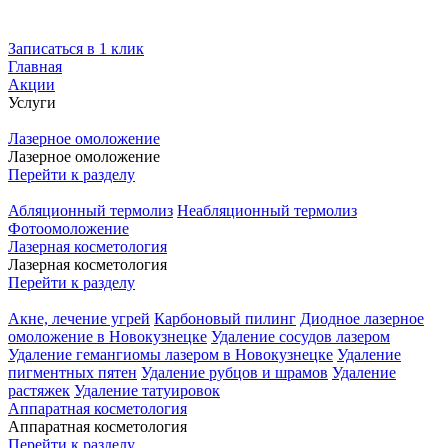
Записаться в 1 клик
Главная
Акции
Услуги
Лазерное омоложение
Лазерное омоложение
Перейти к разделу
Абляционный термолиз
Неабляционный термолиз
Фотоомоложение
Лазерная косметология
Лазерная косметология
Перейти к разделу
Акне, лечение угрей
Карбоновый пилинг
Диодное лазерное
омоложение в Новокузнецке
Удаление сосудов лазером
Удаление гемангиомы лазером в Новокузнецке
Удаление
пигментных пятен
Удаление рубцов и шрамов
Удаление
растяжек
Удаление татуировок
Аппаратная косметология
Аппаратная косметология
Перейти к разделу