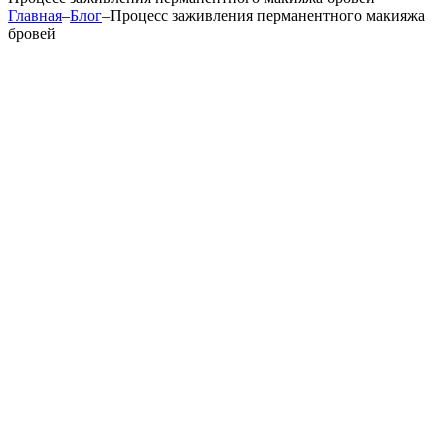
Главная
–
Блог
–
Процесс заживления перманентного макияжа
бровей
При перманентном макияже