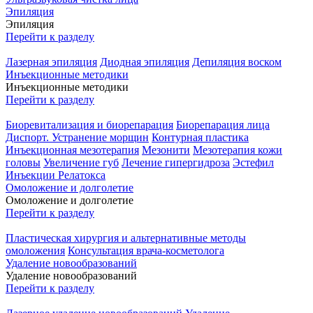
Эпиляция
Эпиляция
Перейти к разделу
Лазерная эпиляция
Диодная эпиляция
Депиляция воском
Инъекционные методики
Инъекционные методики
Перейти к разделу
Биоревитализация и биорепарация
Биорепарация лица
Диспорт. Устранение морщин
Контурная пластика
Инъекционная мезотерапия
Мезонити
Мезотерапия кожи
головы
Увеличение губ
Лечение гипергидроза
Эстефил
Инъекции Релатокса
Омоложение и долголетие
Омоложение и долголетие
Перейти к разделу
Пластическая хирургия и альтернативные методы
омоложения
Консультация врача-косметолога
Удаление новообразований
Удаление новообразований
Перейти к разделу