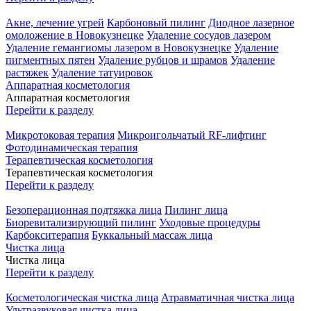
Акне, лечение угрей
Карбоновый пилинг
Диодное лазерное
омоложение в Новокузнецке
Удаление сосудов лазером
Удаление гемангиомы лазером в Новокузнецке
Удаление
пигментных пятен
Удаление рубцов и шрамов
Удаление
растяжек
Удаление татуировок
Аппаратная косметология
Аппаратная косметология
Перейти к разделу
Микротоковая терапия
Микроигольчатый RF-лифтинг
Фотодинамическая терапия
Терапевтическая косметология
Терапевтическая косметология
Перейти к разделу
Безоперационная подтяжка лица
Пилинг лица
Биоревитализирующий пилинг
Уходовые процедуры
Карбокситерапия
Буккальный массаж лица
Чистка лица
Чистка лица
Перейти к разделу
Косметологическая чистка лица
Атравматичная чистка лица
Ультразвуковая чистка лица