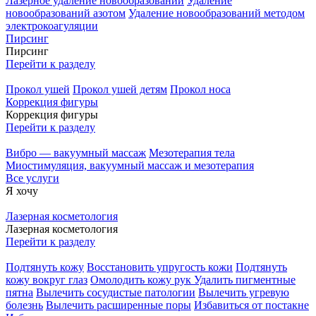
Лазерное удаление новообразований
Удаление
новообразований азотом
Удаление новообразований методом
электрокоагуляции
Пирсинг
Пирсинг
Перейти к разделу
Прокол ушей
Прокол ушей детям
Прокол носа
Коррекция фигуры
Коррекция фигуры
Перейти к разделу
Вибро — вакуумный массаж
Мезотерапия тела
Миостимуляция, вакуумный массаж и мезотерапия
Все услуги
Я хочу
Лазерная косметология
Лазерная косметология
Перейти к разделу
Подтянуть кожу
Восстановить упругость кожи
Подтянуть
кожу вокруг глаз
Омолодить кожу рук
Удалить пигментные
пятна
Вылечить сосудистые патологии
Вылечить угревую
болезнь
Вылечить расширенные поры
Избавиться от постакне