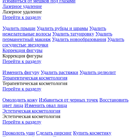
Избавиться от мешков под глазами
Лазерное удаление
Лазерное удаление
Перейти к разделу
Удалить прыщи
Удалить рубцы и шрамы
Удалить
нежелательные волосы
Удалить татуировку
Удалить
перманентный макияж
Удалить новообразования
Удалить
сосудистые звездочки
Коррекция фигуры
Коррекция фигуры
Перейти к разделу
Изменить фигуру
Удалить растяжки
Удалить целюлит
Терапевтическая косметология
Терапевтическая косметология
Перейти к разделу
Омолодить кожу
Избавиться от черных точек
Восстановить
цвет лица
Изменить овал лица
Эстетическая косметология
Эстетическая косметология
Перейти к разделу
Проколоть уши
Сделать пирсинг
Купить косметику