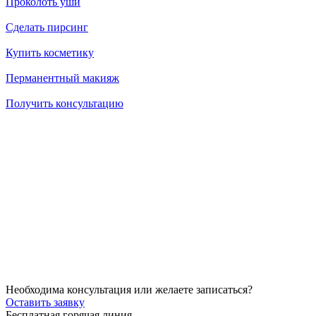
Проколоть уши
Сделать пирсинг
Купить косметику
Перманентный макияж
Получить консультацию
14.07.2026
Как убрать брыли на лице?
14.07.2026
Через сколько начинает действовать ботокс после процедуры
14.07.2026
Можно ли делать пилинг после чистки?
Необходима консультация или желаете записаться?
Оставить заявку
Бесплатная горячая линия