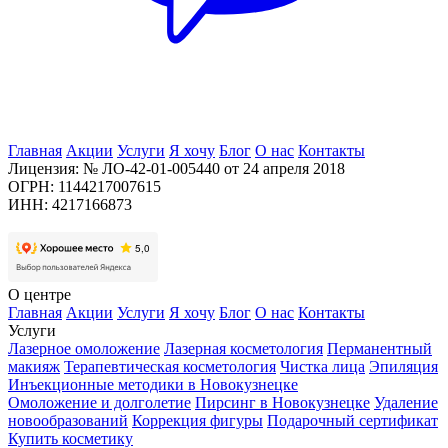
Главная
Акции
Услуги
Я хочу
Блог
О нас
Контакты
Лицензия: № ЛО-42-01-005440 от 24 апреля 2018
ОГРН: 1144217007615
ИНН: 4217166873
О центре
Главная
Акции
Услуги
Я хочу
Блог
О нас
Контакты
Услуги
Лазерное омоложение
Лазерная косметология
Перманентный
макияж
Терапевтическая косметология
Чистка лица
Эпиляция
Инъекционные методики в Новокузнецке
Омоложение и долголетие
Пирсинг в Новокузнецке
Удаление
новообразований
Коррекция фигуры
Подарочный сертификат
Купить косметику