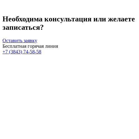
Необходима консультация или желаете
записаться?
Оставить заявку
Бесплатная горячая линия
+7 (3843) 74-58-58
Скидка 30%
Счастливые дни!
к!
На классический RF- лифтинг
Диодная эпиляция для новых кли
RFK30
HDYS
Получить скидку
Получить скидку
Больше акций