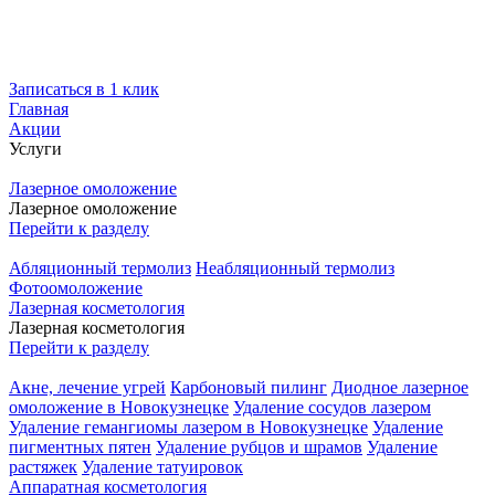
Записаться в 1 клик
Главная
Акции
Услуги
Лазерное омоложение
Лазерное омоложение
Перейти к разделу
Абляционный термолиз
Неабляционный термолиз
Фотоомоложение
Лазерная косметология
Лазерная косметология
Перейти к разделу
Акне, лечение угрей
Карбоновый пилинг
Диодное лазерное
омоложение в Новокузнецке
Удаление сосудов лазером
Удаление гемангиомы лазером в Новокузнецке
Удаление
пигментных пятен
Удаление рубцов и шрамов
Удаление
растяжек
Удаление татуировок
Аппаратная косметология