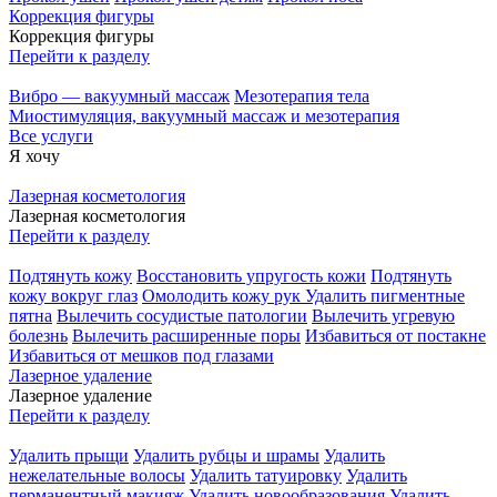
Коррекция фигуры
Коррекция фигуры
Перейти к разделу
Вибро — вакуумный массаж
Мезотерапия тела
Миостимуляция, вакуумный массаж и мезотерапия
Все услуги
Я хочу
Лазерная косметология
Лазерная косметология
Перейти к разделу
Подтянуть кожу
Восстановить упругость кожи
Подтянуть
кожу вокруг глаз
Омолодить кожу рук
Удалить пигментные
пятна
Вылечить сосудистые патологии
Вылечить угревую
болезнь
Вылечить расширенные поры
Избавиться от постакне
Избавиться от мешков под глазами
Лазерное удаление
Лазерное удаление
Перейти к разделу
Удалить прыщи
Удалить рубцы и шрамы
Удалить
нежелательные волосы
Удалить татуировку
Удалить
перманентный макияж
Удалить новообразования
Удалить