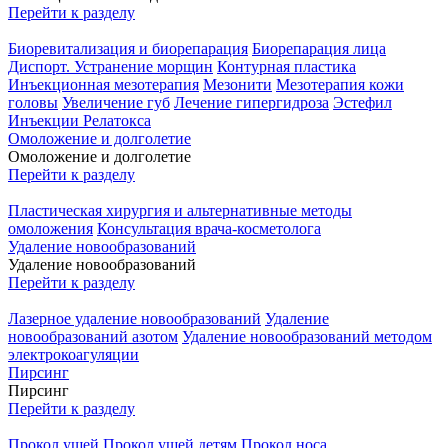
Перейти к разделу
Биоревитализация и биорепарация
Биорепарация лица
Диспорт. Устранение морщин
Контурная пластика
Инъекционная мезотерапия
Мезонити
Мезотерапия кожи
головы
Увеличение губ
Лечение гипергидроза
Эстефил
Инъекции Релатокса
Омоложение и долголетие
Омоложение и долголетие
Перейти к разделу
Пластическая хирургия и альтернативные методы
омоложения
Консультация врача-косметолога
Удаление новообразований
Удаление новообразований
Перейти к разделу
Лазерное удаление новообразований
Удаление
новообразований азотом
Удаление новообразований методом
электрокоагуляции
Пирсинг
Пирсинг
Перейти к разделу
Прокол ушей
Прокол ушей детям
Прокол носа