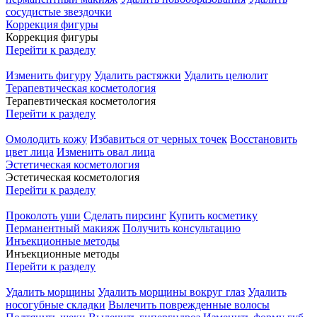
сосудистые звездочки
Коррекция фигуры
Коррекция фигуры
Перейти к разделу
Изменить фигуру
Удалить растяжки
Удалить целюлит
Терапевтическая косметология
Терапевтическая косметология
Перейти к разделу
Омолодить кожу
Избавиться от черных точек
Восстановить
цвет лица
Изменить овал лица
Эстетическая косметология
Эстетическая косметология
Перейти к разделу
Проколоть уши
Сделать пирсинг
Купить косметику
Перманентный макияж
Получить консультацию
Инъекционные методы
Инъекционные методы
Перейти к разделу
Удалить морщины
Удалить морщины вокруг глаз
Удалить
носогубные складки
Вылечить поврежденные волосы