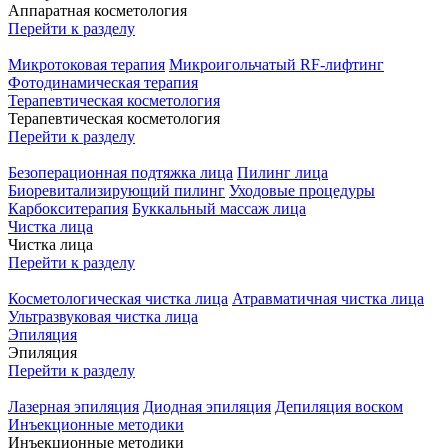
Аппаратная косметология
Перейти к разделу
Микротоковая терапия
Микроигольчатый RF-лифтинг
Фотодинамическая терапия
Терапевтическая косметология
Терапевтическая косметология
Перейти к разделу
Безоперационная подтяжка лица
Пилинг лица
Биоревитализирующий пилинг
Уходовые процедуры
Карбокситерапия
Буккальный массаж лица
Чистка лица
Чистка лица
Перейти к разделу
Косметологическая чистка лица
Атравматичная чистка лица
Ультразвуковая чистка лица
Эпиляция
Эпиляция
Перейти к разделу
Лазерная эпиляция
Диодная эпиляция
Депиляция воском
Инъекционные методики
Инъекционные методики