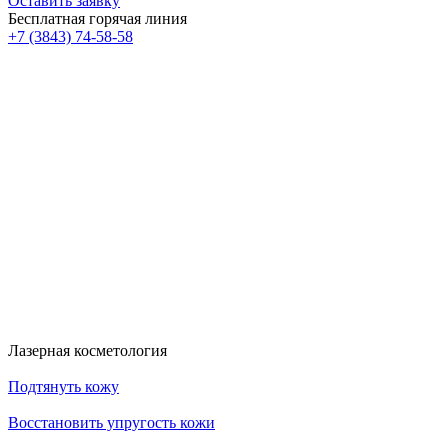
Оставить заявку
Бесплатная горячая линия
+7 (3843) 74-58-58
Скидка 30%
Счастливые дни!
к!
На классический RF- лифтинг
Диодная эпиляция для новых кли
RFK30
HDYS
Получить скидку
Получить скидку
Больше акций
Лазерная косметология
Подтянуть кожу
Восстановить упругость кожи