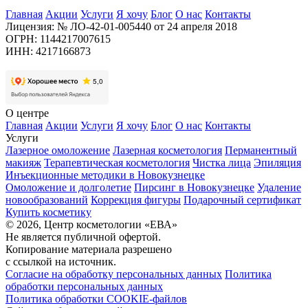
Главная
Акции
Услуги
Я хочу
Блог
О нас
Контакты
Лицензия: № ЛО-42-01-005440 от 24 апреля 2018
ОГРН: 1144217007615
ИНН: 4217166873
О центре
Главная
Акции
Услуги
Я хочу
Блог
О нас
Контакты
Услуги
Лазерное омоложение
Лазерная косметология
Перманентный
макияж
Терапевтическая косметология
Чистка лица
Эпиляция
Инъекционные методики в Новокузнецке
Омоложение и долголетие
Пирсинг в Новокузнецке
Удаление
новообразований
Коррекция фигуры
Подарочный сертификат
Купить косметику
© 2026, Центр косметологии «ЕВА»
Не является публичной офертой.
Копирование материала разрешено
с ссылкой на источник.
Согласие на обработку персональных данных
Политика
обработки персональных данных
Политика обработки COOKIE-файлов