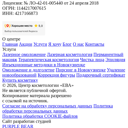
Лицензия: № ЛО-42-01-005440 от 24 апреля 2018
ОГРН: 1144217007615
ИНН: 4217166873
О центре
Главная
Акции
Услуги
Я хочу
Блог
О нас
Контакты
Услуги
Лазерное омоложение
Лазерная косметология
Перманентный
макияж
Терапевтическая косметология
Чистка лица
Эпиляция
Инъекционные методики в Новокузнецке
Омоложение и долголетие
Пирсинг в Новокузнецке
Удаление
новообразований
Коррекция фигуры
Подарочный сертификат
Купить косметику
© 2026, Центр косметологии «ЕВА»
Не является публичной офертой.
Копирование материала разрешено
с ссылкой на источник.
Согласие на обработку персональных данных
Политика
обработки персональных данных
Политика обработки COOKIE-файлов
Сайт разработан студией
PURPLE BEAR