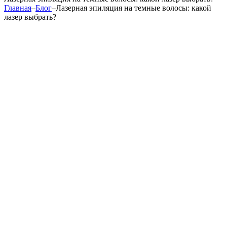
Главная
–
Блог
–
Лазерная эпиляция на темные волосы: какой
лазер выбрать?
Эпиляция волос на теле при помощи лазерного луча