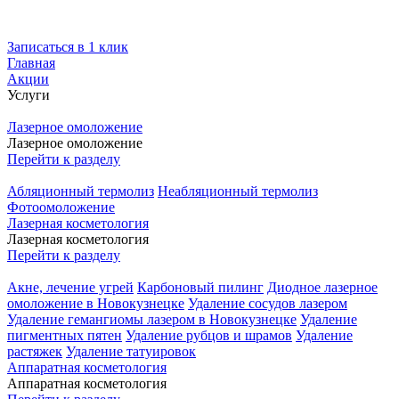
Записаться в 1 клик
Главная
Акции
Услуги
Лазерное омоложение
Лазерное омоложение
Перейти к разделу
Абляционный термолиз
Неабляционный термолиз
Фотоомоложение
Лазерная косметология
Лазерная косметология
Перейти к разделу
Акне, лечение угрей
Карбоновый пилинг
Диодное лазерное
омоложение в Новокузнецке
Удаление сосудов лазером
Удаление гемангиомы лазером в Новокузнецке
Удаление
пигментных пятен
Удаление рубцов и шрамов
Удаление
растяжек
Удаление татуировок
Аппаратная косметология
Аппаратная косметология