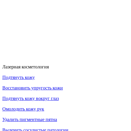
Скидка 30%
Счастливые дни!
к!
На классический RF- лифтинг
Диодная эпиляция для новых кли
RFK30
HDYS
Получить скидку
Получить скидку
Больше акций
Лазерная косметология
Подтянуть кожу
Восстановить упругость кожи
Подтянуть кожу вокруг глаз
Омолодить кожу рук
Удалить пигментные пятна
Вылечить сосудистые патологии