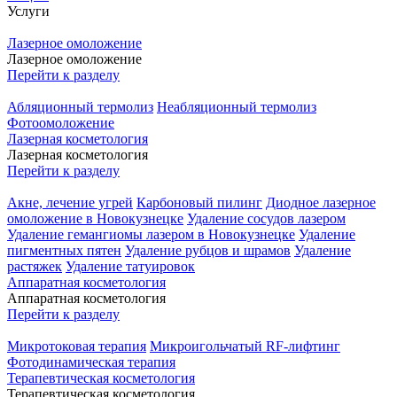
Услуги
Лазерное омоложение
Лазерное омоложение
Перейти к разделу
Абляционный термолиз
Неабляционный термолиз
Фотоомоложение
Лазерная косметология
Лазерная косметология
Перейти к разделу
Акне, лечение угрей
Карбоновый пилинг
Диодное лазерное
омоложение в Новокузнецке
Удаление сосудов лазером
Удаление гемангиомы лазером в Новокузнецке
Удаление
пигментных пятен
Удаление рубцов и шрамов
Удаление
растяжек
Удаление татуировок
Аппаратная косметология
Аппаратная косметология
Перейти к разделу
Микротоковая терапия
Микроигольчатый RF-лифтинг
Фотодинамическая терапия
Терапевтическая косметология
Терапевтическая косметология