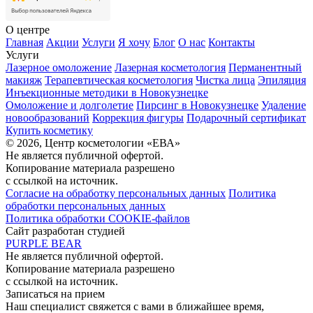
О центре
Главная
Акции
Услуги
Я хочу
Блог
О нас
Контакты
Услуги
Лазерное омоложение
Лазерная косметология
Перманентный
макияж
Терапевтическая косметология
Чистка лица
Эпиляция
Инъекционные методики в Новокузнецке
Омоложение и долголетие
Пирсинг в Новокузнецке
Удаление
новообразований
Коррекция фигуры
Подарочный сертификат
Купить косметику
© 2026, Центр косметологии «ЕВА»
Не является публичной офертой.
Копирование материала разрешено
с ссылкой на источник.
Согласие на обработку персональных данных
Политика
обработки персональных данных
Политика обработки COOKIE-файлов
Сайт разработан студией
PURPLE BEAR
Не является публичной офертой.
Копирование материала разрешено
с ссылкой на источник.
Записаться на прием
Наш специалист свяжется с вами в ближайшее время,