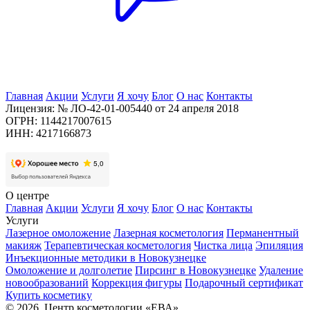
Главная
Акции
Услуги
Я хочу
Блог
О нас
Контакты
Лицензия: № ЛО-42-01-005440 от 24 апреля 2018
ОГРН: 1144217007615
ИНН: 4217166873
О центре
Главная
Акции
Услуги
Я хочу
Блог
О нас
Контакты
Услуги
Лазерное омоложение
Лазерная косметология
Перманентный
макияж
Терапевтическая косметология
Чистка лица
Эпиляция
Инъекционные методики в Новокузнецке
Омоложение и долголетие
Пирсинг в Новокузнецке
Удаление
новообразований
Коррекция фигуры
Подарочный сертификат
Купить косметику
© 2026, Центр косметологии «ЕВА»