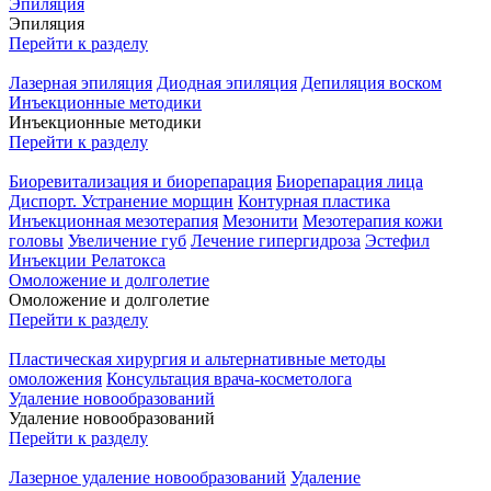
Эпиляция
Эпиляция
Перейти к разделу
Лазерная эпиляция
Диодная эпиляция
Депиляция воском
Инъекционные методики
Инъекционные методики
Перейти к разделу
Биоревитализация и биорепарация
Биорепарация лица
Диспорт. Устранение морщин
Контурная пластика
Инъекционная мезотерапия
Мезонити
Мезотерапия кожи
головы
Увеличение губ
Лечение гипергидроза
Эстефил
Инъекции Релатокса
Омоложение и долголетие
Омоложение и долголетие
Перейти к разделу
Пластическая хирургия и альтернативные методы
омоложения
Консультация врача-косметолога
Удаление новообразований
Удаление новообразований
Перейти к разделу
Лазерное удаление новообразований
Удаление