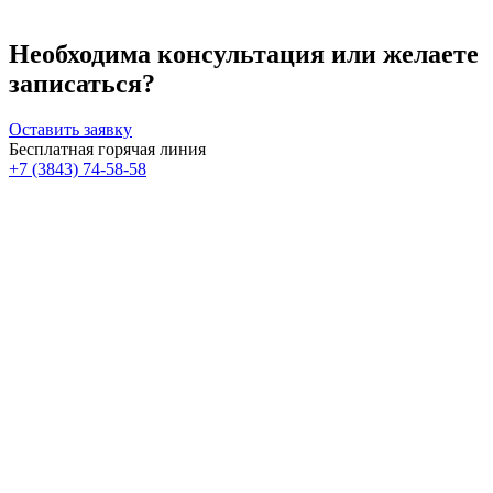
Необходима консультация или желаете
записаться?
Оставить заявку
Бесплатная горячая линия
+7 (3843) 74-58-58
Скидка 30%
Счастливые дни!
к!
На классический RF- лифтинг
Диодная эпиляция для новых кли
RFK30
HDYS
Получить скидку
Получить скидку
Больше акций