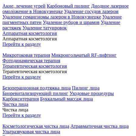
Акне, лечение угрей
Карбоновый пилинг
Диодное лазерное
омоложение в Новокузнецке
Удаление сосудов лазером
Удаление гемангиомы лазером в Новокузнецке
Удаление
пигментных пятен
Удаление рубцов и шрамов
Удаление
растяжек
Удаление татуировок
Аппаратная косметология
Аппаратная косметология
Перейти к разделу
Микротоковая терапия
Микроигольчатый RF-лифтинг
Фотодинамическая терапия
Терапевтическая косметология
Терапевтическая косметология
Перейти к разделу
Безоперационная подтяжка лица
Пилинг лица
Биоревитализирующий пилинг
Уходовые процедуры
Карбокситерапия
Буккальный массаж лица
Чистка лица
Чистка лица
Перейти к разделу
Косметологическая чистка лица
Атравматичная чистка лица
Ультразвуковая чистка лица