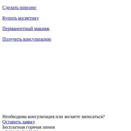
Сделать пирсинг
Купить косметику
Перманентный макияж
Получить консультацию
14.07.2026
Как убрать брыли на лице?
14.07.2026
Через сколько начинает действовать ботокс после процедуры
14.07.2026
Можно ли делать пилинг после чистки?
Необходима консультация или желаете записаться?
Оставить заявку
Бесплатная горячая линия