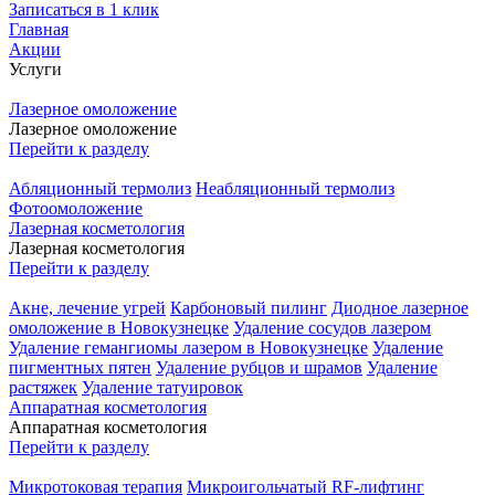
Записаться в 1 клик
Главная
Акции
Услуги
Лазерное омоложение
Лазерное омоложение
Перейти к разделу
Абляционный термолиз
Неабляционный термолиз
Фотоомоложение
Лазерная косметология
Лазерная косметология
Перейти к разделу
Акне, лечение угрей
Карбоновый пилинг
Диодное лазерное
омоложение в Новокузнецке
Удаление сосудов лазером
Удаление гемангиомы лазером в Новокузнецке
Удаление
пигментных пятен
Удаление рубцов и шрамов
Удаление
растяжек
Удаление татуировок
Аппаратная косметология
Аппаратная косметология
Перейти к разделу
Микротоковая терапия
Микроигольчатый RF-лифтинг