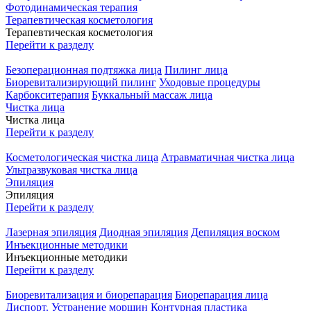
Фотодинамическая терапия
Терапевтическая косметология
Терапевтическая косметология
Перейти к разделу
Безоперационная подтяжка лица
Пилинг лица
Биоревитализирующий пилинг
Уходовые процедуры
Карбокситерапия
Буккальный массаж лица
Чистка лица
Чистка лица
Перейти к разделу
Косметологическая чистка лица
Атравматичная чистка лица
Ультразвуковая чистка лица
Эпиляция
Эпиляция
Перейти к разделу
Лазерная эпиляция
Диодная эпиляция
Депиляция воском
Инъекционные методики
Инъекционные методики
Перейти к разделу
Биоревитализация и биорепарация
Биорепарация лица
Диспорт. Устранение морщин
Контурная пластика