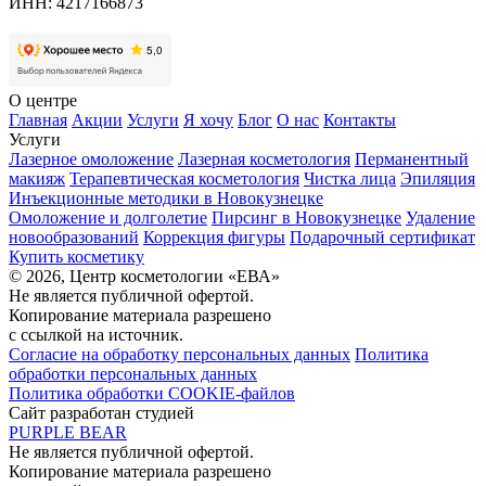
ИНН: 4217166873
О центре
Главная
Акции
Услуги
Я хочу
Блог
О нас
Контакты
Услуги
Лазерное омоложение
Лазерная косметология
Перманентный
макияж
Терапевтическая косметология
Чистка лица
Эпиляция
Инъекционные методики в Новокузнецке
Омоложение и долголетие
Пирсинг в Новокузнецке
Удаление
новообразований
Коррекция фигуры
Подарочный сертификат
Купить косметику
© 2026, Центр косметологии «ЕВА»
Не является публичной офертой.
Копирование материала разрешено
с ссылкой на источник.
Согласие на обработку персональных данных
Политика
обработки персональных данных
Политика обработки COOKIE-файлов
Сайт разработан студией
PURPLE BEAR
Не является публичной офертой.
Копирование материала разрешено