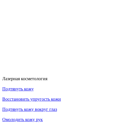
Скидка 30%
Счастливые дни!
к!
На классический RF- лифтинг
Диодная эпиляция для новых кли
RFK30
HDYS
Получить скидку
Получить скидку
Больше акций
Лазерная косметология
Подтянуть кожу
Восстановить упругость кожи
Подтянуть кожу вокруг глаз
Омолодить кожу рук