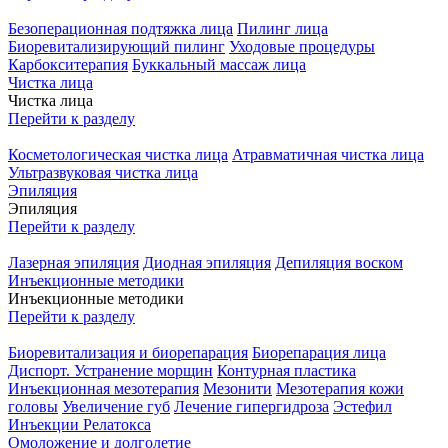
Безоперационная подтяжка лица
Пилинг лица
Биоревитализирующий пилинг
Уходовые процедуры
Карбокситерапия
Буккальный массаж лица
Чистка лица
Чистка лица
Перейти к разделу
Косметологическая чистка лица
Атравматичная чистка лица
Ультразвуковая чистка лица
Эпиляция
Эпиляция
Перейти к разделу
Лазерная эпиляция
Диодная эпиляция
Депиляция воском
Инъекционные методики
Инъекционные методики
Перейти к разделу
Биоревитализация и биорепарация
Биорепарация лица
Диспорт. Устранение морщин
Контурная пластика
Инъекционная мезотерапия
Мезонити
Мезотерапия кожи
головы
Увеличение губ
Лечение гипергидроза
Эстефил
Инъекции Релатокса
Омоложение и долголетие