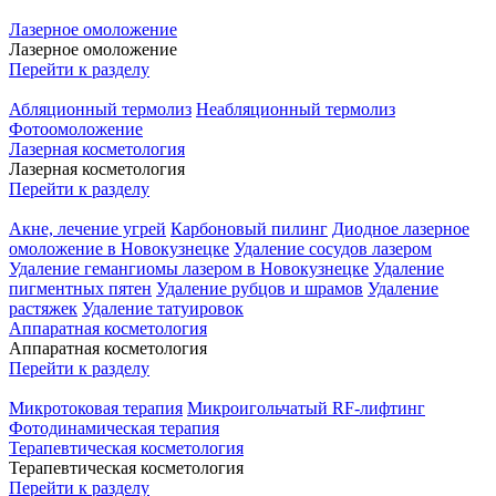
Лазерное омоложение
Лазерное омоложение
Перейти к разделу
Абляционный термолиз
Неабляционный термолиз
Фотоомоложение
Лазерная косметология
Лазерная косметология
Перейти к разделу
Акне, лечение угрей
Карбоновый пилинг
Диодное лазерное
омоложение в Новокузнецке
Удаление сосудов лазером
Удаление гемангиомы лазером в Новокузнецке
Удаление
пигментных пятен
Удаление рубцов и шрамов
Удаление
растяжек
Удаление татуировок
Аппаратная косметология
Аппаратная косметология
Перейти к разделу
Микротоковая терапия
Микроигольчатый RF-лифтинг
Фотодинамическая терапия
Терапевтическая косметология
Терапевтическая косметология
Перейти к разделу