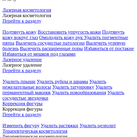
Лазерная косметология
Лазерная косметология
Перейти к разделу
Подтянуть кожу
Восстановить упругость кожи
Подтянуть
кожу вокруг глаз
Омолодить кожу рук
Удалить пигментные
пятна
Вылечить сосудистые патологии
Вылечить угревую
болезнь
Вылечить расширенные поры
Избавиться от постакне
Избавиться от мешков под глазами
Лазерное удаление
Лазерное удаление
Перейти к разделу
Удалить прыщи
Удалить рубцы и шрамы
Удалить
нежелательные волосы
Удалить татуировку
Удалить
перманентный макияж
Удалить новообразования
Удалить
сосудистые звездочки
Коррекция фигуры
Коррекция фигуры
Перейти к разделу
Изменить фигуру
Удалить растяжки
Удалить целюлит
Терапевтическая косметология
Терапевтическая косметология