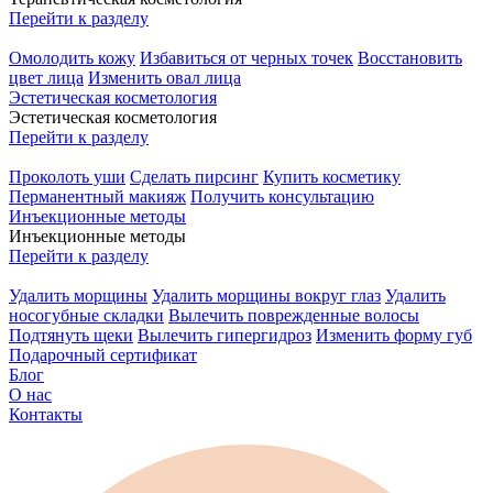
Перейти к разделу
Омолодить кожу
Избавиться от черных точек
Восстановить
цвет лица
Изменить овал лица
Эстетическая косметология
Эстетическая косметология
Перейти к разделу
Проколоть уши
Сделать пирсинг
Купить косметику
Перманентный макияж
Получить консультацию
Инъекционные методы
Инъекционные методы
Перейти к разделу
Удалить морщины
Удалить морщины вокруг глаз
Удалить
носогубные складки
Вылечить поврежденные волосы
Подтянуть щеки
Вылечить гипергидроз
Изменить форму губ
Подарочный сертификат
Блог
О нас
Контакты