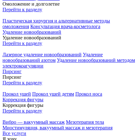
Омоложение и долголетие
Перейти к разделу
Пластическая хирургия и альтернативные методы
омоложения
Консультация врача-косметолога
Удаление новообразований
Удаление новообразований
Перейти к разделу
Лазерное удаление новообразований
Удаление
новообразований азотом
Удаление новообразований методом
электрокоагуляции
Пирсинг
Пирсинг
Перейти к разделу
Прокол ушей
Прокол ушей детям
Прокол носа
Коррекция фигуры
Коррекция фигуры
Перейти к разделу
Вибро — вакуумный массаж
Мезотерапия тела
Миостимуляция, вакуумный массаж и мезотерапия
Все услуги
Я хочу