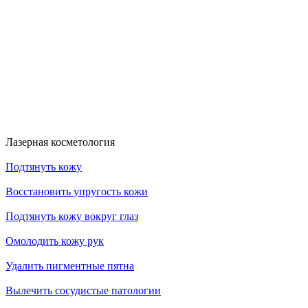
Скидка 30%
Счастливые дни!
к!
На классический RF- лифтинг
Диодная эпиляция для новых кли
RFK30
HDYS
Получить скидку
Получить скидку
Больше акций
Лазерная косметология
Подтянуть кожу
Восстановить упругость кожи
Подтянуть кожу вокруг глаз
Омолодить кожу рук
Удалить пигментные пятна
Вылечить сосудистые патологии