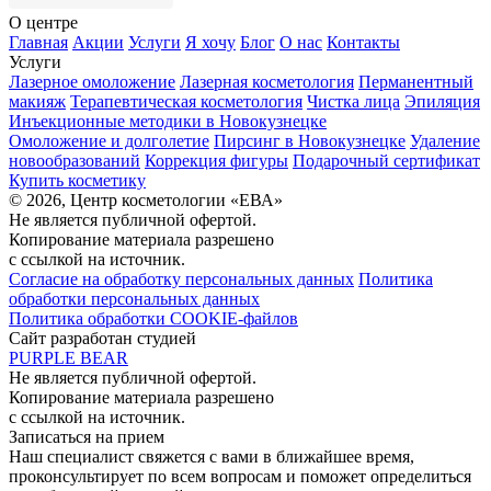
О центре
Главная
Акции
Услуги
Я хочу
Блог
О нас
Контакты
Услуги
Лазерное омоложение
Лазерная косметология
Перманентный
макияж
Терапевтическая косметология
Чистка лица
Эпиляция
Инъекционные методики в Новокузнецке
Омоложение и долголетие
Пирсинг в Новокузнецке
Удаление
новообразований
Коррекция фигуры
Подарочный сертификат
Купить косметику
© 2026, Центр косметологии «ЕВА»
Не является публичной офертой.
Копирование материала разрешено
с ссылкой на источник.
Согласие на обработку персональных данных
Политика
обработки персональных данных
Политика обработки COOKIE-файлов
Сайт разработан студией
PURPLE BEAR
Не является публичной офертой.
Копирование материала разрешено
с ссылкой на источник.
Записаться на прием
Наш специалист свяжется с вами в ближайшее время,
проконсультирует по всем вопросам и поможет определиться