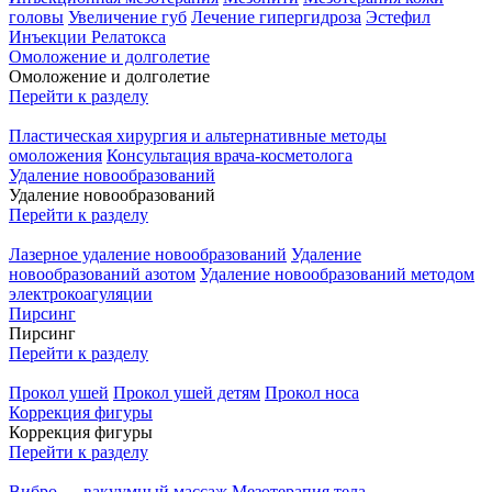
головы
Увеличение губ
Лечение гипергидроза
Эстефил
Инъекции Релатокса
Омоложение и долголетие
Омоложение и долголетие
Перейти к разделу
Пластическая хирургия и альтернативные методы
омоложения
Консультация врача-косметолога
Удаление новообразований
Удаление новообразований
Перейти к разделу
Лазерное удаление новообразований
Удаление
новообразований азотом
Удаление новообразований методом
электрокоагуляции
Пирсинг
Пирсинг
Перейти к разделу
Прокол ушей
Прокол ушей детям
Прокол носа
Коррекция фигуры
Коррекция фигуры
Перейти к разделу
Вибро — вакуумный массаж
Мезотерапия тела