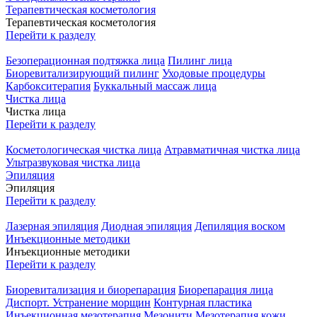
Терапевтическая косметология
Терапевтическая косметология
Перейти к разделу
Безоперационная подтяжка лица
Пилинг лица
Биоревитализирующий пилинг
Уходовые процедуры
Карбокситерапия
Буккальный массаж лица
Чистка лица
Чистка лица
Перейти к разделу
Косметологическая чистка лица
Атравматичная чистка лица
Ультразвуковая чистка лица
Эпиляция
Эпиляция
Перейти к разделу
Лазерная эпиляция
Диодная эпиляция
Депиляция воском
Инъекционные методики
Инъекционные методики
Перейти к разделу
Биоревитализация и биорепарация
Биорепарация лица
Диспорт. Устранение морщин
Контурная пластика
Инъекционная мезотерапия
Мезонити
Мезотерапия кожи