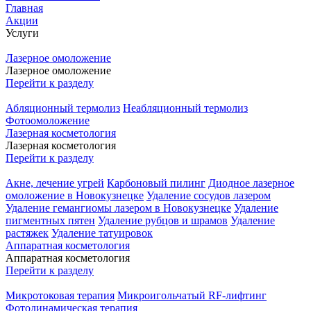
Главная
Акции
Услуги
Лазерное омоложение
Лазерное омоложение
Перейти к разделу
Абляционный термолиз
Неабляционный термолиз
Фотоомоложение
Лазерная косметология
Лазерная косметология
Перейти к разделу
Акне, лечение угрей
Карбоновый пилинг
Диодное лазерное
омоложение в Новокузнецке
Удаление сосудов лазером
Удаление гемангиомы лазером в Новокузнецке
Удаление
пигментных пятен
Удаление рубцов и шрамов
Удаление
растяжек
Удаление татуировок
Аппаратная косметология
Аппаратная косметология
Перейти к разделу
Микротоковая терапия
Микроигольчатый RF-лифтинг
Фотодинамическая терапия