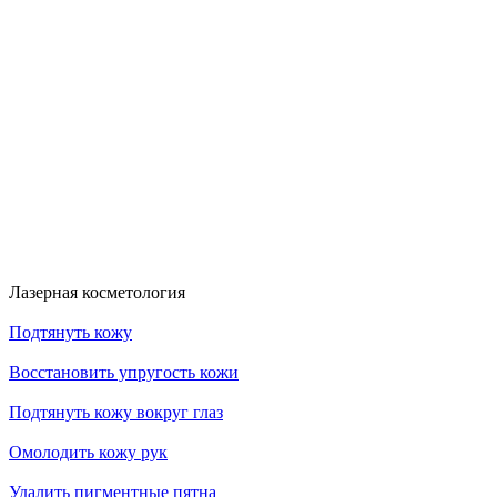
Скидка 30%
Счастливые дни!
к!
На классический RF- лифтинг
Диодная эпиляция для новых кли
RFK30
HDYS
Получить скидку
Получить скидку
Больше акций
Лазерная косметология
Подтянуть кожу
Восстановить упругость кожи
Подтянуть кожу вокруг глаз
Омолодить кожу рук
Удалить пигментные пятна