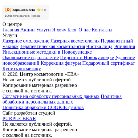
О центре
Главная
Акции
Услуги
Я хочу
Блог
О нас
Контакты
Услуги
Лазерное омоложение
Лазерная косметология
Перманентный
макияж
Терапевтическая косметология
Чистка лица
Эпиляция
Инъекционные методики в Новокузнецке
Омоложение и долголетие
Пирсинг в Новокузнецке
Удаление
новообразований
Коррекция фигуры
Подарочный сертификат
Купить косметику
© 2026, Центр косметологии «ЕВА»
Не является публичной офертой.
Копирование материала разрешено
с ссылкой на источник.
Согласие на обработку персональных данных
Политика
обработки персональных данных
Политика обработки COOKIE-файлов
Сайт разработан студией
PURPLE BEAR
Не является публичной офертой.
Копирование материала разрешено
с ссылкой на источник.