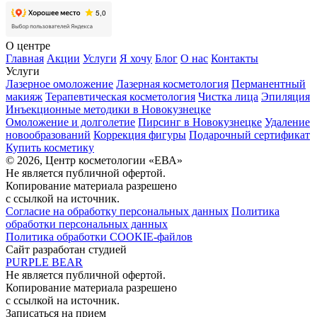
О центре
Главная
Акции
Услуги
Я хочу
Блог
О нас
Контакты
Услуги
Лазерное омоложение
Лазерная косметология
Перманентный
макияж
Терапевтическая косметология
Чистка лица
Эпиляция
Инъекционные методики в Новокузнецке
Омоложение и долголетие
Пирсинг в Новокузнецке
Удаление
новообразований
Коррекция фигуры
Подарочный сертификат
Купить косметику
© 2026, Центр косметологии «ЕВА»
Не является публичной офертой.
Копирование материала разрешено
с ссылкой на источник.
Согласие на обработку персональных данных
Политика
обработки персональных данных
Политика обработки COOKIE-файлов
Сайт разработан студией
PURPLE BEAR
Не является публичной офертой.
Копирование материала разрешено
с ссылкой на источник.
Записаться на прием