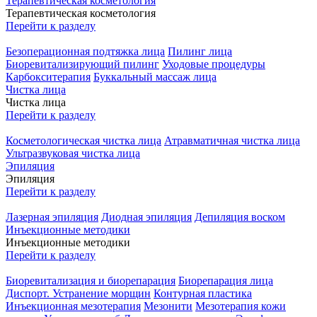
Терапевтическая косметология
Терапевтическая косметология
Перейти к разделу
Безоперационная подтяжка лица
Пилинг лица
Биоревитализирующий пилинг
Уходовые процедуры
Карбокситерапия
Буккальный массаж лица
Чистка лица
Чистка лица
Перейти к разделу
Косметологическая чистка лица
Атравматичная чистка лица
Ультразвуковая чистка лица
Эпиляция
Эпиляция
Перейти к разделу
Лазерная эпиляция
Диодная эпиляция
Депиляция воском
Инъекционные методики
Инъекционные методики
Перейти к разделу
Биоревитализация и биорепарация
Биорепарация лица
Диспорт. Устранение морщин
Контурная пластика
Инъекционная мезотерапия
Мезонити
Мезотерапия кожи