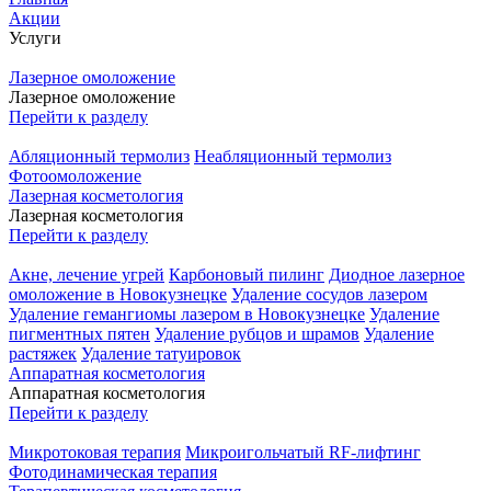
Акции
Услуги
Лазерное омоложение
Лазерное омоложение
Перейти к разделу
Абляционный термолиз
Неабляционный термолиз
Фотоомоложение
Лазерная косметология
Лазерная косметология
Перейти к разделу
Акне, лечение угрей
Карбоновый пилинг
Диодное лазерное
омоложение в Новокузнецке
Удаление сосудов лазером
Удаление гемангиомы лазером в Новокузнецке
Удаление
пигментных пятен
Удаление рубцов и шрамов
Удаление
растяжек
Удаление татуировок
Аппаратная косметология
Аппаратная косметология
Перейти к разделу
Микротоковая терапия
Микроигольчатый RF-лифтинг
Фотодинамическая терапия