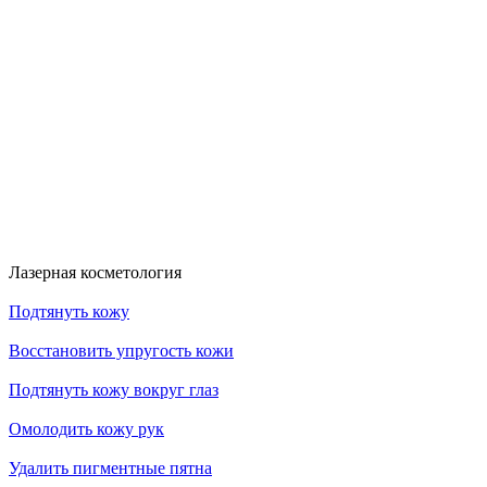
Скидка 30%
Счастливые дни!
к!
На классический RF- лифтинг
Диодная эпиляция для новых кли
RFK30
HDYS
Получить скидку
Получить скидку
Больше акций
Лазерная косметология
Подтянуть кожу
Восстановить упругость кожи
Подтянуть кожу вокруг глаз
Омолодить кожу рук
Удалить пигментные пятна