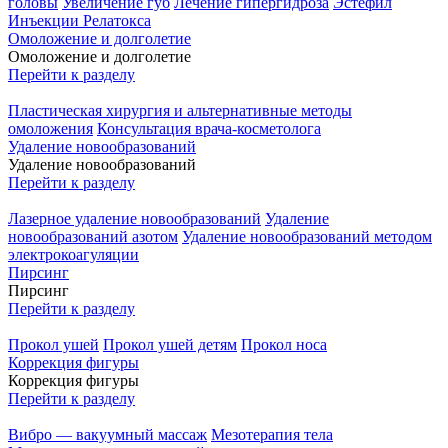
головы
Увеличение губ
Лечение гипергидроза
Эстефил
Инъекции Релатокса
Омоложение и долголетие
Омоложение и долголетие
Перейти к разделу
Пластическая хирургия и альтернативные методы
омоложения
Консультация врача-косметолога
Удаление новообразований
Удаление новообразований
Перейти к разделу
Лазерное удаление новообразований
Удаление
новообразований азотом
Удаление новообразований методом
электрокоагуляции
Пирсинг
Пирсинг
Перейти к разделу
Прокол ушей
Прокол ушей детям
Прокол носа
Коррекция фигуры
Коррекция фигуры
Перейти к разделу
Вибро — вакуумный массаж
Мезотерапия тела