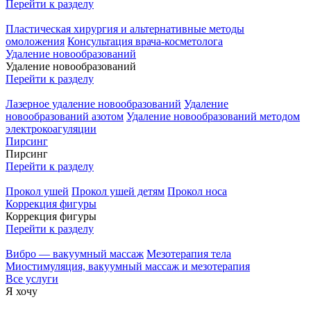
Перейти к разделу
Пластическая хирургия и альтернативные методы
омоложения
Консультация врача-косметолога
Удаление новообразований
Удаление новообразований
Перейти к разделу
Лазерное удаление новообразований
Удаление
новообразований азотом
Удаление новообразований методом
электрокоагуляции
Пирсинг
Пирсинг
Перейти к разделу
Прокол ушей
Прокол ушей детям
Прокол носа
Коррекция фигуры
Коррекция фигуры
Перейти к разделу
Вибро — вакуумный массаж
Мезотерапия тела
Миостимуляция, вакуумный массаж и мезотерапия
Все услуги
Я хочу