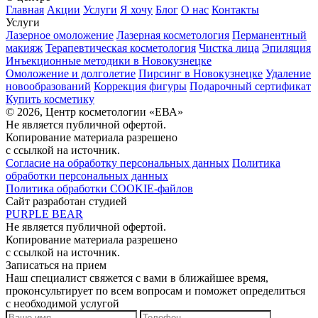
Главная
Акции
Услуги
Я хочу
Блог
О нас
Контакты
Услуги
Лазерное омоложение
Лазерная косметология
Перманентный
макияж
Терапевтическая косметология
Чистка лица
Эпиляция
Инъекционные методики в Новокузнецке
Омоложение и долголетие
Пирсинг в Новокузнецке
Удаление
новообразований
Коррекция фигуры
Подарочный сертификат
Купить косметику
© 2026, Центр косметологии «ЕВА»
Не является публичной офертой.
Копирование материала разрешено
с ссылкой на источник.
Согласие на обработку персональных данных
Политика
обработки персональных данных
Политика обработки COOKIE-файлов
Сайт разработан студией
PURPLE BEAR
Не является публичной офертой.
Копирование материала разрешено
с ссылкой на источник.
Записаться на прием
Наш специалист свяжется с вами в ближайшее время,
проконсультирует по всем вопросам и поможет определиться
с необходимой услугой