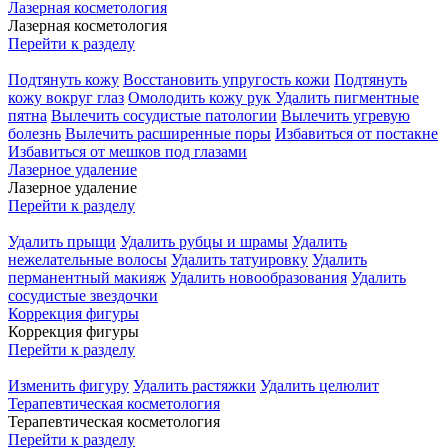
Лазерная косметология
Лазерная косметология
Перейти к разделу
Подтянуть кожу
Восстановить упругость кожи
Подтянуть
кожу вокруг глаз
Омолодить кожу рук
Удалить пигментные
пятна
Вылечить сосудистые патологии
Вылечить угревую
болезнь
Вылечить расширенные поры
Избавиться от постакне
Избавиться от мешков под глазами
Лазерное удаление
Лазерное удаление
Перейти к разделу
Удалить прыщи
Удалить рубцы и шрамы
Удалить
нежелательные волосы
Удалить татуировку
Удалить
перманентный макияж
Удалить новообразования
Удалить
сосудистые звездочки
Коррекция фигуры
Коррекция фигуры
Перейти к разделу
Изменить фигуру
Удалить растяжки
Удалить целюлит
Терапевтическая косметология
Терапевтическая косметология
Перейти к разделу