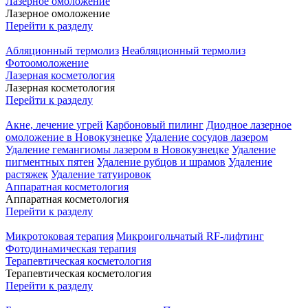
Лазерное омоложение
Лазерное омоложение
Перейти к разделу
Абляционный термолиз
Неабляционный термолиз
Фотоомоложение
Лазерная косметология
Лазерная косметология
Перейти к разделу
Акне, лечение угрей
Карбоновый пилинг
Диодное лазерное
омоложение в Новокузнецке
Удаление сосудов лазером
Удаление гемангиомы лазером в Новокузнецке
Удаление
пигментных пятен
Удаление рубцов и шрамов
Удаление
растяжек
Удаление татуировок
Аппаратная косметология
Аппаратная косметология
Перейти к разделу
Микротоковая терапия
Микроигольчатый RF-лифтинг
Фотодинамическая терапия
Терапевтическая косметология
Терапевтическая косметология
Перейти к разделу