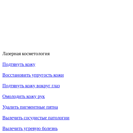
к!
На классический RF- лифтинг
Диодная эпиляция для новых кли
RFK30
HDYS
Получить скидку
Получить скидку
Больше акций
Лазерная косметология
Подтянуть кожу
Восстановить упругость кожи
Подтянуть кожу вокруг глаз
Омолодить кожу рук
Удалить пигментные пятна
Вылечить сосудистые патологии
Вылечить угревую болезнь