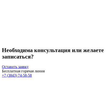
т.д. У сотрудников косметологического центра есть
доступ к этим данным.
Некоторые косметологические процедуры имеют
возрастные ограничения, поэтому любая услуга
согласовывается с врачом-косметологом.
Становясь клиентом нашего косметологического центра,
вы принимаете все вышеперечисленные условия.
Необходима консультация или желаете
записаться?
Оставить заявку
Бесплатная горячая линия
+7 (3843) 74-58-58
Скидка 30%
Счастливые дни!