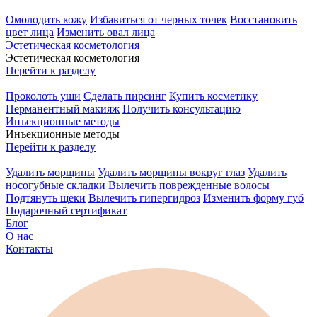
Омолодить кожу
Избавиться от черных точек
Восстановить
цвет лица
Изменить овал лица
Эстетическая косметология
Эстетическая косметология
Перейти к разделу
Проколоть уши
Сделать пирсинг
Купить косметику
Перманентный макияж
Получить консультацию
Инъекционные методы
Инъекционные методы
Перейти к разделу
Удалить морщины
Удалить морщины вокруг глаз
Удалить
носогубные складки
Вылечить поврежденные волосы
Подтянуть щеки
Вылечить гипергидроз
Изменить форму губ
Подарочный сертификат
Блог
О нас
Контакты