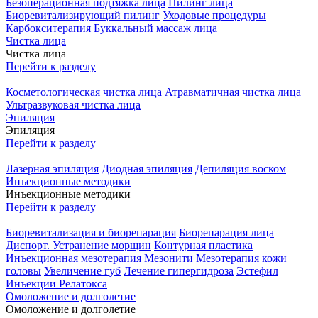
Безоперационная подтяжка лица
Пилинг лица
Биоревитализирующий пилинг
Уходовые процедуры
Карбокситерапия
Буккальный массаж лица
Чистка лица
Чистка лица
Перейти к разделу
Косметологическая чистка лица
Атравматичная чистка лица
Ультразвуковая чистка лица
Эпиляция
Эпиляция
Перейти к разделу
Лазерная эпиляция
Диодная эпиляция
Депиляция воском
Инъекционные методики
Инъекционные методики
Перейти к разделу
Биоревитализация и биорепарация
Биорепарация лица
Диспорт. Устранение морщин
Контурная пластика
Инъекционная мезотерапия
Мезонити
Мезотерапия кожи
головы
Увеличение губ
Лечение гипергидроза
Эстефил
Инъекции Релатокса
Омоложение и долголетие
Омоложение и долголетие