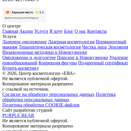
О центре
Главная
Акции
Услуги
Я хочу
Блог
О нас
Контакты
Услуги
Лазерное омоложение
Лазерная косметология
Перманентный
макияж
Терапевтическая косметология
Чистка лица
Эпиляция
Инъекционные методики в Новокузнецке
Омоложение и долголетие
Пирсинг в Новокузнецке
Удаление
новообразований
Коррекция фигуры
Подарочный сертификат
Купить косметику
© 2026, Центр косметологии «ЕВА»
Не является публичной офертой.
Копирование материала разрешено
с ссылкой на источник.
Согласие на обработку персональных данных
Политика
обработки персональных данных
Политика обработки COOKIE-файлов
Сайт разработан студией
PURPLE BEAR
Не является публичной офертой.
Копирование материала разрешено