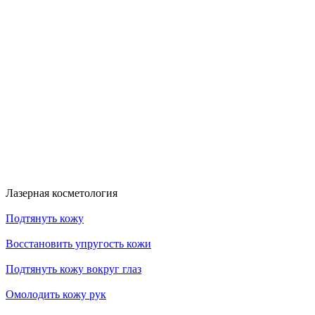
Скидка 30%
Счастливые дни!
к!
На классический RF- лифтинг
Диодная эпиляция для новых кли
RFK30
HDYS
Получить скидку
Получить скидку
Больше акций
Лазерная косметология
Подтянуть кожу
Восстановить упругость кожи
Подтянуть кожу вокруг глаз
Омолодить кожу рук