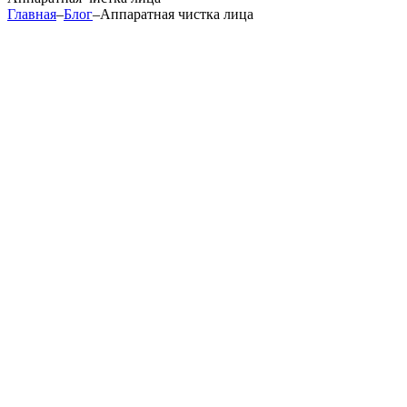
Главная
–
Блог
–
Аппаратная чистка лица
Аппаратная чистка лица
расширенные поры и кожа, склонная к повышенной
жирности;
признаки фотостарения;
визуально «уставшее» лицо, тусклый цвет кожного
покрова;
мелкоморщинистый тип старения.