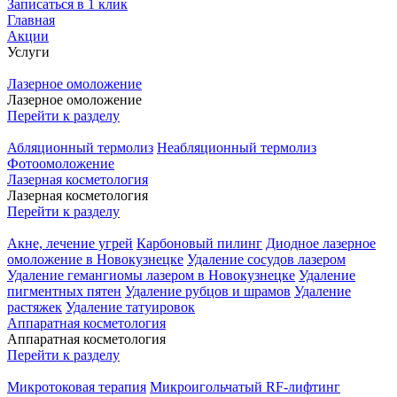
Записаться в 1 клик
Главная
Акции
Услуги
Лазерное омоложение
Лазерное омоложение
Перейти к разделу
Абляционный термолиз
Неабляционный термолиз
Фотоомоложение
Лазерная косметология
Лазерная косметология
Перейти к разделу
Акне, лечение угрей
Карбоновый пилинг
Диодное лазерное
омоложение в Новокузнецке
Удаление сосудов лазером
Удаление гемангиомы лазером в Новокузнецке
Удаление
пигментных пятен
Удаление рубцов и шрамов
Удаление
растяжек
Удаление татуировок
Аппаратная косметология
Аппаратная косметология
Перейти к разделу
Микротоковая терапия
Микроигольчатый RF-лифтинг