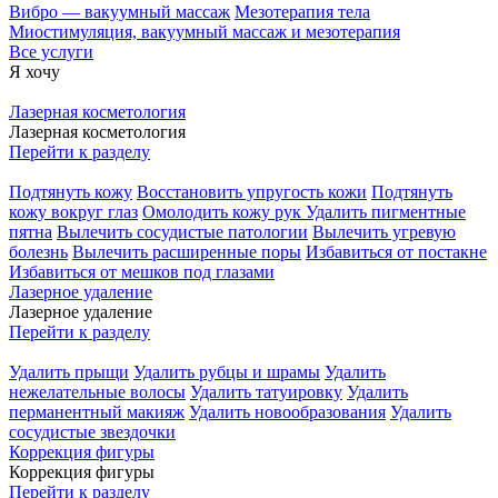
Вибро — вакуумный массаж
Мезотерапия тела
Миостимуляция, вакуумный массаж и мезотерапия
Все услуги
Я хочу
Лазерная косметология
Лазерная косметология
Перейти к разделу
Подтянуть кожу
Восстановить упругость кожи
Подтянуть
кожу вокруг глаз
Омолодить кожу рук
Удалить пигментные
пятна
Вылечить сосудистые патологии
Вылечить угревую
болезнь
Вылечить расширенные поры
Избавиться от постакне
Избавиться от мешков под глазами
Лазерное удаление
Лазерное удаление
Перейти к разделу
Удалить прыщи
Удалить рубцы и шрамы
Удалить
нежелательные волосы
Удалить татуировку
Удалить
перманентный макияж
Удалить новообразования
Удалить
сосудистые звездочки
Коррекция фигуры
Коррекция фигуры
Перейти к разделу