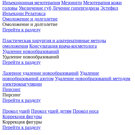
Инъекционная мезотерапия
Мезонити
Мезотерапия кожи
головы
Увеличение губ
Лечение гипергидроза
Эстефил
Инъекции Релатокса
Омоложение и долголетие
Омоложение и долголетие
Перейти к разделу
Пластическая хирургия и альтернативные методы
омоложения
Консультация врача-косметолога
Удаление новообразований
Удаление новообразований
Перейти к разделу
Лазерное удаление новообразований
Удаление
новообразований азотом
Удаление новообразований методом
электрокоагуляции
Пирсинг
Пирсинг
Перейти к разделу
Прокол ушей
Прокол ушей детям
Прокол носа
Коррекция фигуры
Коррекция фигуры
Перейти к разделу