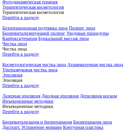
Фотодинамическая терапия
Терапевтическая косметология
Терапевтическая косметология
Перейти к разделу
Безоперационная подтяжка лица
Пилинг лица
Биоревитализирующий пилинг
Уходовые процедуры
Карбокситерапия
Буккальный массаж лица
Чистка лица
Чистка лица
Перейти к разделу
Косметологическая чистка лица
Атравматичная чистка лица
Ультразвуковая чистка лица
Эпиляция
Эпиляция
Перейти к разделу
Лазерная эпиляция
Диодная эпиляция
Депиляция воском
Инъекционные методики
Инъекционные методики
Перейти к разделу
Биоревитализация и биорепарация
Биорепарация лица
Диспорт. Устранение морщин
Контурная пластика