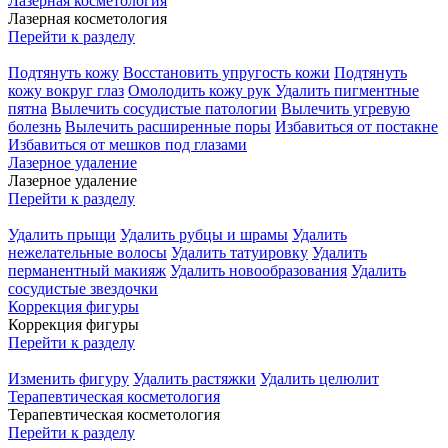
Лазерная косметология
Лазерная косметология
Перейти к разделу
Подтянуть кожу
Восстановить упругость кожи
Подтянуть
кожу вокруг глаз
Омолодить кожу рук
Удалить пигментные
пятна
Вылечить сосудистые патологии
Вылечить угревую
болезнь
Вылечить расширенные поры
Избавиться от постакне
Избавиться от мешков под глазами
Лазерное удаление
Лазерное удаление
Перейти к разделу
Удалить прыщи
Удалить рубцы и шрамы
Удалить
нежелательные волосы
Удалить татуировку
Удалить
перманентный макияж
Удалить новообразования
Удалить
сосудистые звездочки
Коррекция фигуры
Коррекция фигуры
Перейти к разделу
Изменить фигуру
Удалить растяжки
Удалить целюлит
Терапевтическая косметология
Терапевтическая косметология
Перейти к разделу