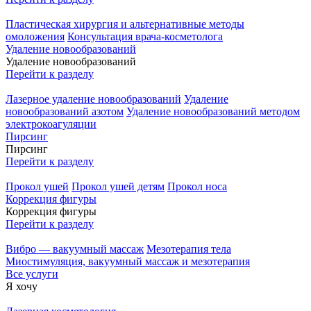
Пластическая хирургия и альтернативные методы
омоложения
Консультация врача-косметолога
Удаление новообразований
Удаление новообразований
Перейти к разделу
Лазерное удаление новообразований
Удаление
новообразований азотом
Удаление новообразований методом
электрокоагуляции
Пирсинг
Пирсинг
Перейти к разделу
Прокол ушей
Прокол ушей детям
Прокол носа
Коррекция фигуры
Коррекция фигуры
Перейти к разделу
Вибро — вакуумный массаж
Мезотерапия тела
Миостимуляция, вакуумный массаж и мезотерапия
Все услуги
Я хочу