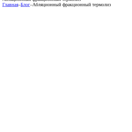
Главная
–
Блог
–
Абляционный фракционный термолиз
абляционный
фракционный термолиз