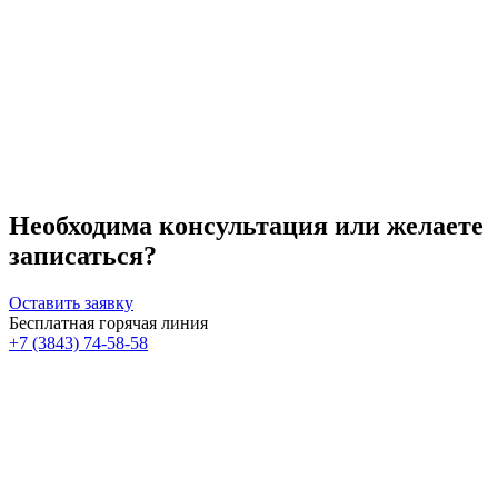
Необходима консультация или желаете
записаться?
Оставить заявку
Бесплатная горячая линия
+7 (3843) 74-58-58
Скидка 30%
Счастливые дни!
к!
На классический RF- лифтинг
Диодная эпиляция для новых кли