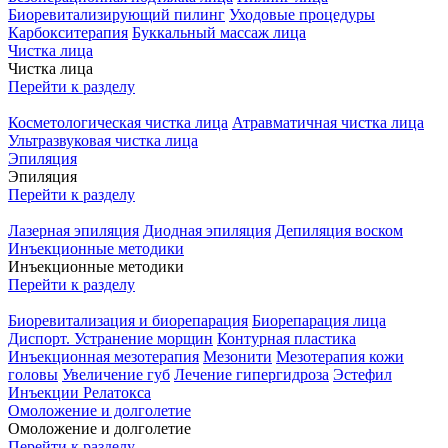
Биоревитализирующий пилинг
Уходовые процедуры
Карбокситерапия
Буккальный массаж лица
Чистка лица
Чистка лица
Перейти к разделу
Косметологическая чистка лица
Атравматичная чистка лица
Ультразвуковая чистка лица
Эпиляция
Эпиляция
Перейти к разделу
Лазерная эпиляция
Диодная эпиляция
Депиляция воском
Инъекционные методики
Инъекционные методики
Перейти к разделу
Биоревитализация и биорепарация
Биорепарация лица
Диспорт. Устранение морщин
Контурная пластика
Инъекционная мезотерапия
Мезонити
Мезотерапия кожи
головы
Увеличение губ
Лечение гипергидроза
Эстефил
Инъекции Релатокса
Омоложение и долголетие
Омоложение и долголетие
Перейти к разделу