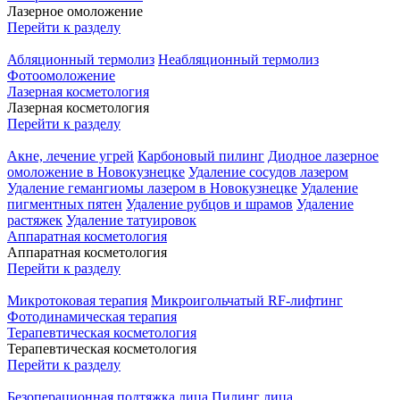
Лазерное омоложение
Перейти к разделу
Абляционный термолиз
Неабляционный термолиз
Фотоомоложение
Лазерная косметология
Лазерная косметология
Перейти к разделу
Акне, лечение угрей
Карбоновый пилинг
Диодное лазерное
омоложение в Новокузнецке
Удаление сосудов лазером
Удаление гемангиомы лазером в Новокузнецке
Удаление
пигментных пятен
Удаление рубцов и шрамов
Удаление
растяжек
Удаление татуировок
Аппаратная косметология
Аппаратная косметология
Перейти к разделу
Микротоковая терапия
Микроигольчатый RF-лифтинг
Фотодинамическая терапия
Терапевтическая косметология
Терапевтическая косметология
Перейти к разделу
Безоперационная подтяжка лица
Пилинг лица