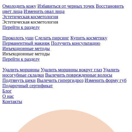
Омолодить кожу
Избавиться от черных точек
Восстановить
цвет лица
Изменить овал лица
Эстетическая косметология
Эстетическая косметология
Перейти к разделу
Проколоть уши
Сделать пирсинг
Купить косметику
Перманентный макияж
Получить консультацию
Инъекционные методы
Инъекционные методы
Перейти к разделу
Удалить морщины
Удалить морщины вокруг глаз
Удалить
носогубные складки
Вылечить поврежденные волосы
Подтянуть щеки
Вылечить гипергидроз
Изменить форму губ
Подарочный сертификат
Блог
О нас
Контакты