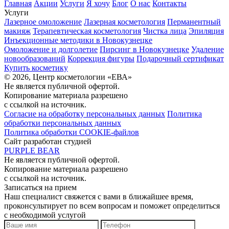
Главная
Акции
Услуги
Я хочу
Блог
О нас
Контакты
Услуги
Лазерное омоложение
Лазерная косметология
Перманентный
макияж
Терапевтическая косметология
Чистка лица
Эпиляция
Инъекционные методики в Новокузнецке
Омоложение и долголетие
Пирсинг в Новокузнецке
Удаление
новообразований
Коррекция фигуры
Подарочный сертификат
Купить косметику
© 2026, Центр косметологии «ЕВА»
Не является публичной офертой.
Копирование материала разрешено
с ссылкой на источник.
Согласие на обработку персональных данных
Политика
обработки персональных данных
Политика обработки COOKIE-файлов
Сайт разработан студией
PURPLE BEAR
Не является публичной офертой.
Копирование материала разрешено
с ссылкой на источник.
Записаться на прием
Наш специалист свяжется с вами в ближайшее время,
проконсультирует по всем вопросам и поможет определиться
с необходимой услугой