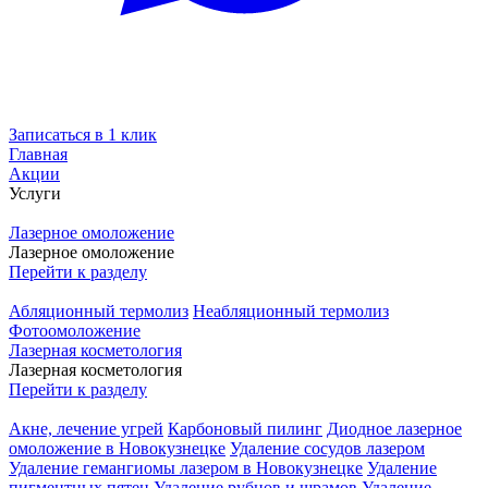
Записаться в 1 клик
Главная
Акции
Услуги
Лазерное омоложение
Лазерное омоложение
Перейти к разделу
Абляционный термолиз
Неабляционный термолиз
Фотоомоложение
Лазерная косметология
Лазерная косметология
Перейти к разделу
Акне, лечение угрей
Карбоновый пилинг
Диодное лазерное
омоложение в Новокузнецке
Удаление сосудов лазером
Удаление гемангиомы лазером в Новокузнецке
Удаление
пигментных пятен
Удаление рубцов и шрамов
Удаление