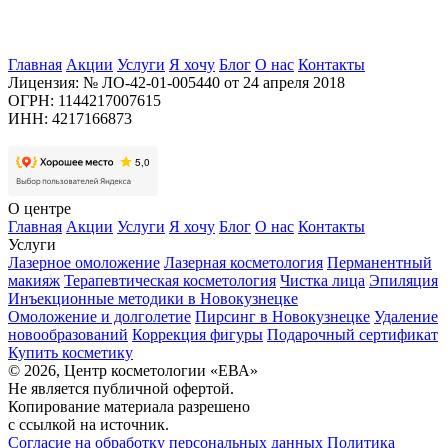
Главная
Акции
Услуги
Я хочу
Блог
О нас
Контакты
Лицензия: № ЛО-42-01-005440 от 24 апреля 2018
ОГРН: 1144217007615
ИНН: 4217166873
О центре
Главная
Акции
Услуги
Я хочу
Блог
О нас
Контакты
Услуги
Лазерное омоложение
Лазерная косметология
Перманентный
макияж
Терапевтическая косметология
Чистка лица
Эпиляция
Инъекционные методики в Новокузнецке
Омоложение и долголетие
Пирсинг в Новокузнецке
Удаление
новообразований
Коррекция фигуры
Подарочный сертификат
Купить косметику
© 2026, Центр косметологии «ЕВА»
Не является публичной офертой.
Копирование материала разрешено
с ссылкой на источник.
Согласие на обработку персональных данных
Политика