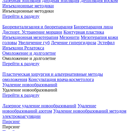
Лазерная эпиляция
Диодная эпиляция
Депиляция воском
Инъекционные методики
Инъекционные методики
Перейти к разделу
Биоревитализация и биорепарация
Биорепарация лица
Диспорт. Устранение морщин
Контурная пластика
Инъекционная мезотерапия
Мезонити
Мезотерапия кожи
головы
Увеличение губ
Лечение гипергидроза
Эстефил
Инъекции Релатокса
Омоложение и долголетие
Омоложение и долголетие
Перейти к разделу
Пластическая хирургия и альтернативные методы
омоложения
Консультация врача-косметолога
Удаление новообразований
Удаление новообразований
Перейти к разделу
Лазерное удаление новообразований
Удаление
новообразований азотом
Удаление новообразований методом
электрокоагуляции
Пирсинг
Пирсинг