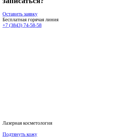
записаться?
Оставить заявку
Бесплатная горячая линия
+7 (3843) 74-58-58
Скидка 30%
Счастливые дни!
к!
На классический RF- лифтинг
Диодная эпиляция для новых кли
RFK30
HDYS
Получить скидку
Получить скидку
Больше акций
Лазерная косметология
Подтянуть кожу